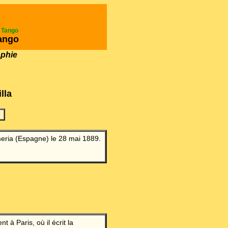
e Tango
ango
aphie
lla
eria (Espagne) le 28 mai 1889.
t à Paris, où il écrit la