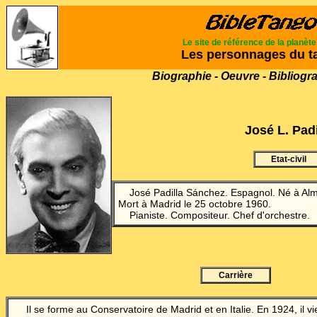
Le site de référence de la planèt
Les personnages du t
Biographie - Oeuvre - Bibliogr
José L. Padi
Etat-civil
José Padilla S
á
nchez. Espagnol. Né à Alm
Mort à Madrid le 25 octobre 1960.
Pianiste. Compositeur. Chef d'orchestre.
Carrière
Il se forme au Conservatoire de Madrid et en Italie. En 1924, il vien