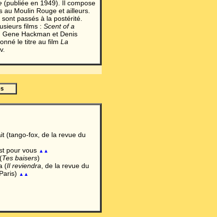
e
(publiée en 1949). Il compose
 au Moulin Rouge et ailleurs.
sont passés à la postérité.
usieurs films :
Scent of a
, Gene Hackman et Denis
nné le titre au film
La
v.
es
ait (tango-fox, de la revue du
est pour vous
▲▲
(
Tes baisers
)
a (
Il reviendra
, de la revue du
Paris)
▲▲