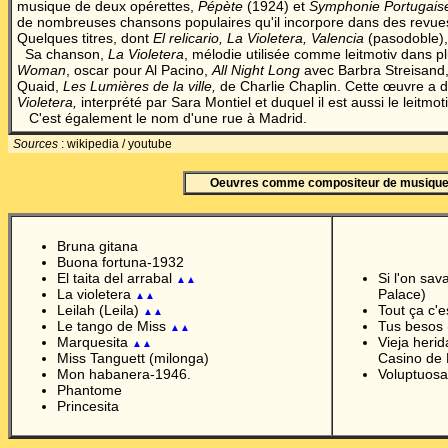
musique de deux opérettes,
Pépète
(1924) et
Symphonie Portugais
de nombreuses chansons populaires qu'il incorpore dans des revues
Quelques titres, dont
El relicario, La Violetera, Valencia
(pasodoble), 
Sa chanson,
La Violetera
, mélodie utilisée comme leitmotiv dans pl
Woman
, oscar pour Al Pacino,
All Night Long
avec Barbra Streisand
Quaid,
Les Lumières de la ville,
de Charlie Chaplin. Cette œuvre a do
Violetera,
interprété par Sara Montiel et duquel il est aussi le leitmoti
C'est également le nom d'une rue à Madrid.
Sources
: wikipedia / youtube
Oeuvres comme compositeur de musiqu
Bruna gitana
Buona fortuna-1932
El taita del arrabal
Si l'on sav
▲▲
La violetera
Palace)
▲▲
Leilah (Leila)
Tout ça c'
▲▲
Le tango de Miss
Tus besos 
▲▲
Marquesita
Vieja herid
▲▲
Miss Tanguett (milonga)
Casino de 
Mon habanera-1946.
Voluptuosa
Phantome
Princesita