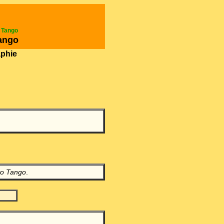
e Tango
ango
aphie
vo Tango
.