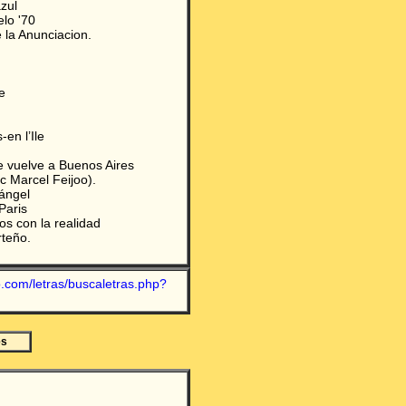
zul
lo '70
 la Anunciacion.
e
-en l’Ile
 vuelve a Buenos Aires
ec Marcel Feijoo).
ángel
Paris
os con la realidad
teño.
.com/letras/buscaletras.php?
es