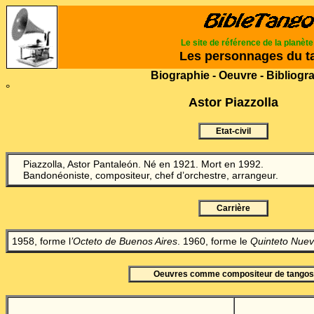
Le site de référence de la planèt
Les personnages du t
Biographie - Oeuvre - Bibliogr
°
Astor Piazzolla
Etat-civil
Piazzolla, Astor Pantaleón. Né en 1921. Mort en 1992.
Bandonéoniste, compositeur, chef d’orchestre, arrangeur.
Carrière
1958, forme l
’Octeto de Buenos Aires
. 1960, forme le
Quinteto Nue
Oeuvres comme compositeur de tangos