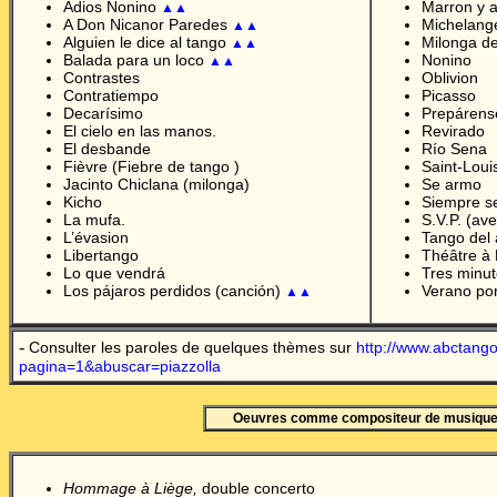
Adios Nonino
Marron y a
▲▲
A Don Nicanor Paredes
Michelange
▲▲
Alguien le dice al tango
Milonga de
▲▲
Balada para un loco
Nonino
▲▲
Contrastes
Oblivion
Contratiempo
Picasso
Decarísimo
Prepárens
El cielo en las manos.
Revirado
El desbande
Río Sena
Fièvre (Fiebre de tango )
Saint-Louis
Jacinto Chiclana (milonga)
Se armo
Kicho
Siempre se
La mufa.
S.V.P. (av
L’évasion
Tango del 
Libertango
Théâtre à 
L
o que vendrá
Tres minut
Los p
á
jaros perdidos (canción)
Verano por
▲▲
-
Consulter les paroles de quelques thèmes sur
http://www.abctango
pagina=1&abuscar=piazzolla
Oeuvres comme compositeur de musiqu
Hommage à Liège,
double concerto