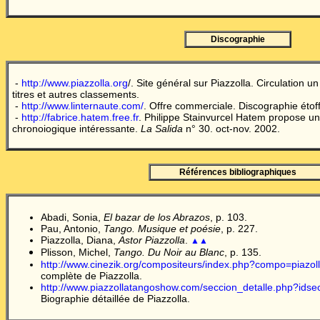
Discographie
-
http://www.piazzolla.org
/. Site général sur Piazzolla. Circulation un
titres et autres classements.
-
http://www.linternaute.com/
. Offre commerciale. Discographie étoff
-
http://fabrice.hatem.free.fr
. Philippe Stainvurcel Hatem propose un
chronoiogique intéressante.
La Salida
n° 30. oct-nov. 2002.
Références bibliographiques
Abadi, Sonia,
El bazar de los Abrazos
, p. 103.
Pau, Antonio,
Tango. Musique et poésie
, p. 227.
Piazzolla, Diana,
Astor Piazzolla
.
▲▲
Plisson, Michel,
Tango. Du Noir au Blanc
, p. 135.
http://www.cinezik.org/compositeurs/index.php?compo=piazol
complète de Piazzolla.
http://www.piazzollatangoshow.com/seccion_detalle.php?idse
Biographie détaillée de Piazzolla.