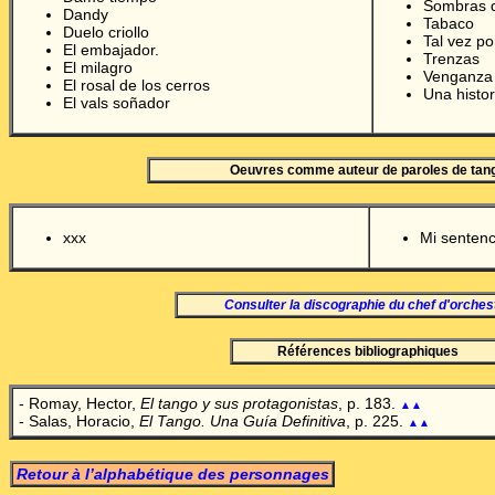
Sombras d
Dandy
Tabaco
Duelo criollo
Tal vez po
El embajador.
Trenzas
El milagro
Venganza
El rosal de los cerros
Una histo
El vals so
ñ
ador
Oeuvres comme auteur de paroles de tan
xxx
Mi sentenc
Consulter la discographie du chef d'orches
Références bibliographiques
- Romay
, Hector,
El tango y sus protagonistas
, p. 183.
▲▲
- Salas, Hor
acio,
El Tango. Una Guía Definitiva
, p. 225.
▲▲
Retour à l’alphabétique des personnages