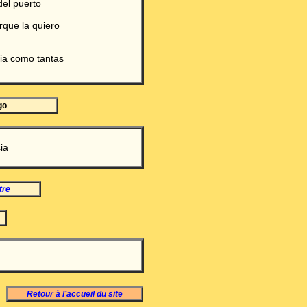
el puerto
rque la quiero
ria como tantas
go
ia
tre
Retour à l’accueil du site