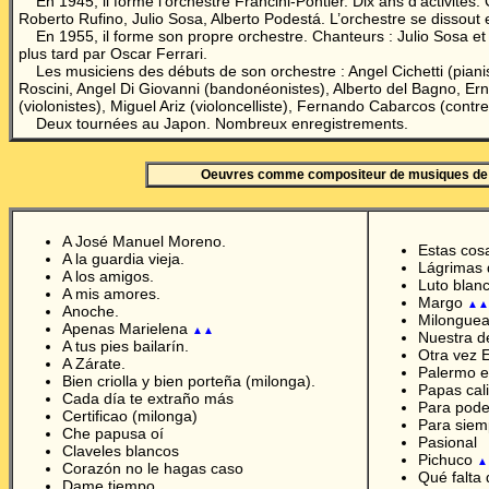
En 1945, il forme l’orchestre Francini-Pontier. Dix ans d’activités.
Roberto Rufino, Julio Sosa, Alberto Podestá. L’orchestre se dissout
En 1955, il forme son propre orchestre. Chanteurs : Julio Sosa et
plus tard par Oscar Ferrari.
Les musiciens des débuts de son orchestre : Angel Cichetti (pianis
Roscini, Angel Di Giovanni (bandonéonistes), Alberto del Bagno, Er
(violonistes), Miguel Ariz (violoncelliste), Fernando Cabarcos (contre
Deux tournées au Japon. Nombreux enregistrements.
Oeuvres comme compositeur de musiques de
A José Manuel Moreno.
Estas cosa
A la guardia vieja.
Lágrimas 
A los amigos.
Luto blan
A mis amores.
Margo
▲▲
Anoche.
Milonguea
Apenas Marielena
▲▲
Nuestra d
A tus pies bailar
í
n.
Otra vez E
A Zárate.
Palermo e
Bien criolla y bien porteña (milonga).
Papas cal
Cada día te extraño más
Para pode
Certificao (milonga)
Para siem
Che papusa oí
Pasional
Claveles blancos
Pichuco
▲
Corazón no le hagas caso
Qué falta
Dame tiempo