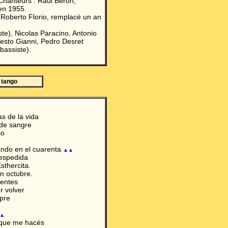
 Chanteurs : Raúl Berón,
 en 1955.
 Roberto Florio, remplacé un an
te), Nicolas Paracino, Antonio
nesto Gianni, Pedro Desret
bassiste).
 tango
s de la vida
de sangre
co
ndo en el cuarenta
▲▲
espedida
sthercita.
n octubre.
ientes
r volver
pre
▲
 que me hacés