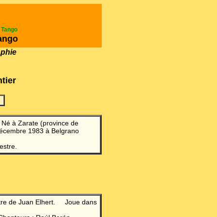
e Tango
ango
aphie
tier
 Né à Zarate (province de
 décembre 1983 à Belgrano
estre.
stre de Juan Elhert. Joue dans