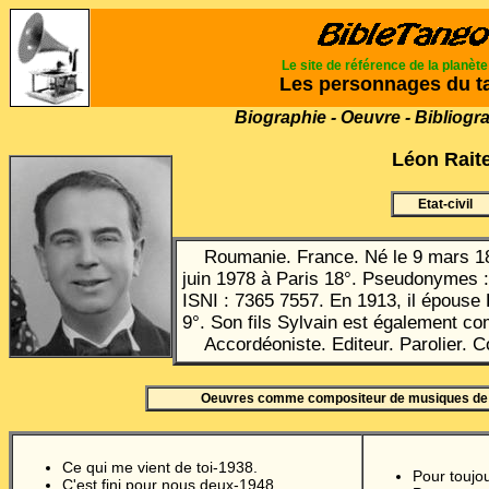
Le site de référence de la planèt
Les personnages du t
Biographie - Oeuvre - Bibliogr
Léon Rait
Etat-civil
Roumanie. France. Né le 9 mars 18
juin 1978 à Paris 18°.
Pseudonymes : 
ISNI : 7365 7557. En 1913, il épouse
9°.
Son fils Sylvain est également co
Accordéoniste. Editeur. Parolier. C
Oeuvres comme compositeur de musiques de
Ce qui me vient de toi-1938.
Pour toujo
C'est fini pour nous deux-1948.