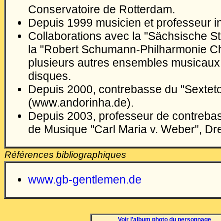
Conservatoire de Rotterdam.
Depuis 1999 musicien et professeur 
Collaborations av
ec la "Sächsische S
la "Robert Schumann-Philharmonie Ch
plusieurs autres ensembles musicaux
disques
.
Depuis 200
0
, c
ontrebasse
du "Sextet
(www.andorinha.de).
Depuis 2003, professeur de contrebas
de Musique "Carl Maria v. Weber", Dr
Références bibliographiques
www.gb-gentlemen.de
Voir l'album photo du personnage