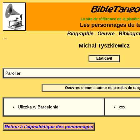
Le site de référence de la planèt
Les personnages du t
Biographie - Oeuvre - Bibliogr
°°
Michal Tyszkiewicz
Etat-civil
Parolier
Oeuvres comme auteur de paroles de tan
Uliczka w Barcelonie
xxx
Retour à l’alphabétique des personnages