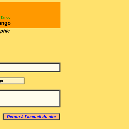
e Tango
ango
aphie
go
Retour à l’accueil du site