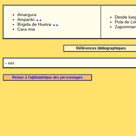
Amargura
Desde lue
Amparito
▲▲
Pola de Li
Brigida de Huelva
▲▲
Zapomnian
Cara mia
Références bibliographiques
-
xxx
Retour à l’alphabétique des personnages