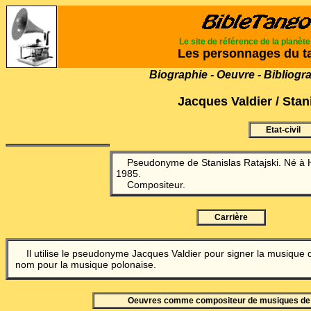
Le site de référence de la planèt
Les personnages du t
Biographie - Oeuvre - Bibliogr
Jacques Valdier / Stan
Etat-civil
Pseudonyme de Stanislas Ratajski. Né à 
1985.
Compositeur.
Carrière
Il utilise le pseudonyme Jacques Valdier pour signer la musique d
nom pour la musique polonaise.
Oeuvres comme compositeur de musiques de