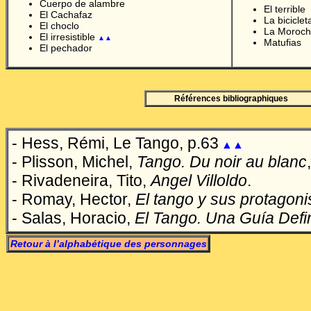
Cuerpo de alambre
El terrible
El Cachafaz
La bicicle
El choclo
La Moroc
El irresistible
▲▲
Matufias
El pechador
Références bibliographiques
- Hess, Rémi, Le Tango, p.63
▲▲
-
Plisson, Michel,
Tango. Du noir au blanc
- Rivadeneira, Tito,
Angel Villoldo
.
- Romay, Hector,
El tango y sus protagoni
- Salas, Horacio,
El Tango. Una Guía Defin
Retour à l’alphabétique des personnages