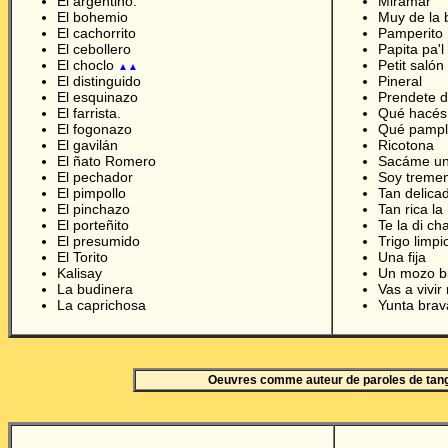
El argentino.
Miramar
El bohemio
Muy de la
El cachorrito
Pamperito
El cebollero
Papita pa'l
El choclo
Petit salón
▲▲
El distinguido
Pineral
El esquinazo
Prendete d
El farrista.
Qué hacés
El fogonazo
Qué pampl
El gavilán
Ricotona
El ñato Romero
Sacáme una
El pechador
Soy treme
El pimpollo
Tan delicad
El pinchazo
Tan rica la
El porteñito
Te la di ch
El presumido
Trigo limpi
El Torito
Una fija
Kalisay
Un mozo b
La budinera
Vas a vivi
La caprichosa
Yunta brav
Oeuvres comme auteur de paroles de tan