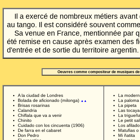
Il a exercé de nombreux métiers avant
au tango. Il est considéré souvent comme
Sa venue en France, mentionnée par qu
été remise en cause après examen des fi
d'entrée et de sortie du territoire argentin.
Oeuvres comme compositeur de musiques de
A la ciudad de Londres
La moderni
Bolada de aficionado
(milonga)
La paloma
▲▲
Brisas rosarinas
La pipeta
Calandria
Las tocaya
Chiflala que va a venir
La trigueñ
Chinito
Le petit sa
Cuidado con los cincuenta (1906)
Los afilado
De farra en el cabaret
Matufias o 
Don Pedro
Mi ñatita