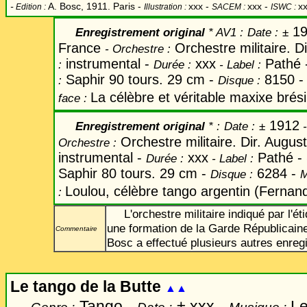
-
A. Bosc, 1911. Paris -
xxx
-
xxx -
xx
Edition :
Illustration :
SACEM :
ISWC :
19
Enregistrement original
* AV1 :
Date
:
±
France
Orchestre militaire. 
-
Orchestre :
instrumental -
xxx
Pathé 
:
Durée :
-
Label
:
Saphir 90 tours. 29 cm -
8150 
:
Disque :
La célèbre et véritable maxixe brési
face :
1912
Enregistrement original
* :
Date
:
±
Orchestre militaire. Dir. Augu
Orchestre :
instrumental -
xxx
Pathé -
Durée :
-
Label
:
Saphir 80 tours. 29 cm -
6284 -
Disque :
M
Loulou, célèbre tango argentin (Fernan
:
L'orchestre militaire indiqué par l'ét
une formation de la Garde Républicaine
Commentaire
Bosc a effectué plusieurs autres enreg
Le tango de la Butte
▲▲
Tango -
±
xxx -
Le