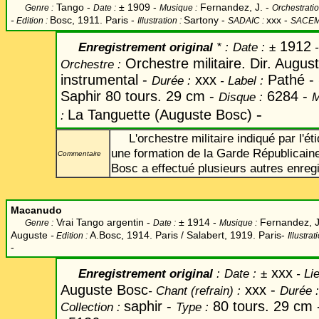
Tango -
±
1909 -
Fernandez, J. -
Genre :
Date :
Musique :
Orchestratio
-
Bosc, 1911. Paris -
Sartony
-
xxx -
Edition :
Illustration :
SADAIC :
SACEM
1912
Enregistrement original
* :
Date
:
±
Orchestre militaire. Dir. Augu
Orchestre :
instrumental -
xxx
Pathé -
Durée :
-
Label
:
Saphir 80 tours. 29 cm -
6284 -
Disque :
M
-
La Tanguette (Auguste Bosc)
:
L'orchestre militaire indiqué par l'ét
une formation de la Garde Républicaine
Commentaire
Bosc a effectué plusieurs autres enreg
Macanudo
Vrai Tango argentin -
±
1914 -
Fernandez, J
Genre :
Date :
Musique :
Auguste
-
A.Bosc, 1914. Paris / Salabert, 1919. Paris-
Edition :
Illustrat
-
xxx
Enregistrement original
:
Date
:
±
-
Lie
Auguste Bosc
xxx -
-
Chant
(refrain) :
Durée :
saphir -
80 tours. 29 cm
Collection :
Type :