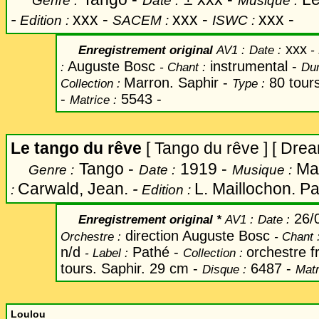
Genre :
Date :
Musique :
-
xxx -
xxx -
xxx -
Edition :
SACEM :
ISWC :
xxx
Enregistrement original
AV1 :
Date
:
-
Auguste Bosc
instrumental -
:
-
Chant
:
Dur
Marron. Saphir -
80 tour
Collection :
Type :
-
5543 -
Matrice :
Le tango du rêve
[ Tango du rêve ] [ Drea
Tango -
1919 -
Mal
Genre :
Date :
Musique :
Carwald, Jean.
-
L. Maillochon. Pa
:
Edition :
26/
Enregistrement original *
AV1 :
Date
:
direction Auguste
Bosc
Orchestre :
-
Chant
n/d
Pathé -
orchestre f
-
Label
:
Collection :
tours. Saphir. 29 cm -
6487 -
Disque :
Matr
Loulou