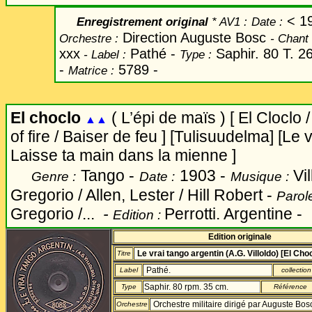
< 1
Enregistrement original
* AV1 :
Date
:
Direction Auguste Bosc
Orchestre :
-
Chant
xxx
Pathé -
Saphir. 80 T. 2
-
Label
:
Type :
-
5789 -
Matrice :
El choclo
(
L’épi de maïs )
[
El Cloclo 
▲▲
of fire
/ Baiser de feu ]
[Tulisuudelma] [Le v
Laisse ta main dans la mienne ]
Tango -
1903 -
Vi
Genre :
Date :
Musique :
Gregorio
/ Allen, Lester / Hill Robert -
Parole
Gregorio /...
-
Perrotti. Argentine -
Edition :
Edition originale
Le vrai tango argentin (A.G. Villoldo) [El Cho
Titre
Pathé.
Label
collection
Saphir. 80 rpm. 35 cm.
Type
Référence
Orchestre militaire dirigé par Auguste Bos
Orchestre