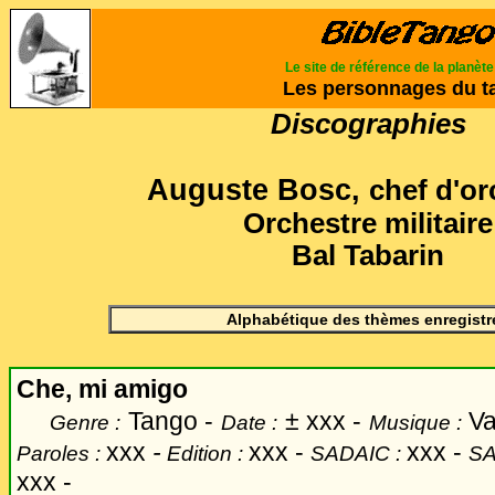
Le site de référence de la planèt
Les personnages du t
Discographies
Auguste Bosc
,
chef d'or
Orchestre militaire
Bal Tabarin
Alphabétique des thèmes enregistr
Che, mi amigo
Tango -
±
xxx -
Va
Genre :
Date :
Musique :
xxx
-
xxx -
xxx -
Paroles :
Edition :
SADAIC :
SA
xxx -