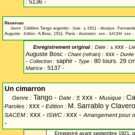
5136 -
:
Reservao
Célèbre Tango argentin -
±
1911 -
Fernandez
Genre :
Date :
Musique :
Auguste
-
A.Bosc, 1911. Paris -
xxx
-
xxx -
Edition :
Illustration :
SACEM :
xxx
Enregistrement original
:
Date
:
±
-
Lie
Auguste Bosc
xxx -
-
Chant
(refrain) :
Durée 
-
saphir -
80 tours. 29 c
Collection :
Type :
5137 -
Matrice :
Un cimarron
Tango -
±
xxx -
Cas
Genre :
Date :
Musique :
xxx
-
M. Sarrablo y Clavero
Paroles :
Edition :
xxx -
xxx -
SACEM :
ISWC :
Arrangement pour o
-
Enregistré avant septembre 1921, pa