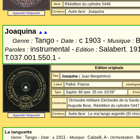
Réédition du cylindre 5446
Note
Autre face
: Joaquina
Contenu
Agrandir l'étiquette
Joaquina
▲▲
Tango -
c 1903 -
B
Genre :
Date :
Musique :
instrumental
-
Salabert. 19
Paroles :
Edition :
T.037.001.550.1 -
Edition originale
Titre
Joaquina
( Juan Bergamino)
Pathé. France.
Label
catalogu
Saphir. 80 rpm. 35 cm. 03'39"
Type
Enre
Orchestre militaire (Orchestre de la Garde 
Orchestre
Auguste Bosc.
Réédition du cylindre 5447
Autre face
: Le vrai tango argentin (El choc
Contenu
Agrandir l'étiquette
La tanguette
Tango -
±
1911 -
Calzelli, A -
Bo
Genre :
Date :
Musique :
Orchestration :