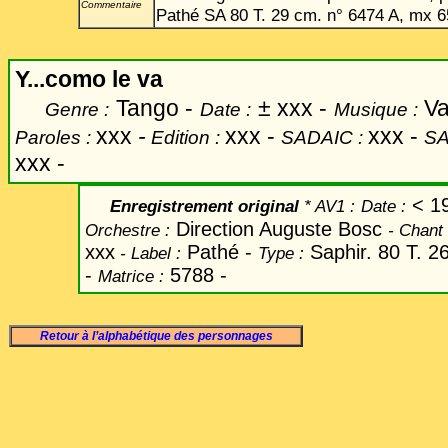
Commentaire
Pathé SA 80 T. 29 cm. n° 6474 A, mx 6
Y...como le va
Tango -
±
xxx -
Va
Genre :
Date :
Musique :
xxx
-
xxx -
xxx -
Paroles :
Edition :
SADAIC :
SA
xxx -
< 1
Enregistrement original
* AV1 :
Date
:
Direction Auguste Bosc
Orchestre :
-
Chant
xxx
Pathé -
Saphir. 80 T. 2
-
Label
:
Type :
-
5788 -
Matrice :
Retour à l’alphabétique des personnages