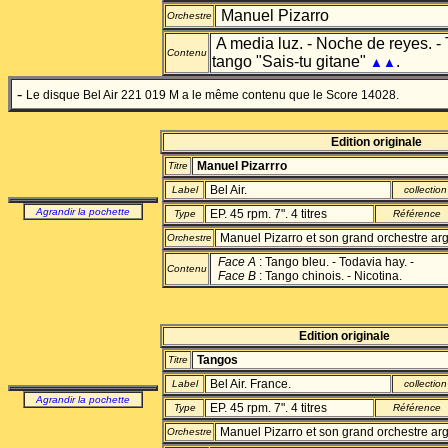
Manuel Pizarro
Orchestre
A media luz. - Noche de reyes. -
Contenu
tango "Sais-tu gitane"
.
▲▲
-
Le disque Bel Air 221 019 M a le même contenu que le Score 14028.
Edition originale
Manuel Pizarrro
Titre
Bel Air.
Label
collection
Agrandir la pochette
EP. 45 rpm. 7". 4 titres
Type
Référence
Manuel Pizarro et son grand orchestre arg
Orchestre
Face A
: Tango bleu. - Todavia hay. -
Contenu
Face B
: Tango chinois. - Nicotina.
Edition originale
Tangos
Titre
Bel Air. France.
Label
collection
Agrandir la pochette
EP. 45 rpm. 7". 4 titres
Type
Référence
Manuel Pizarro et son grand orchestre arg
Orchestre