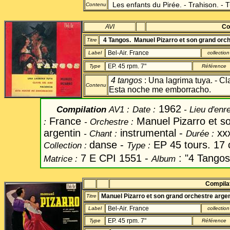
Les enfants du Pirée. - Trahison. - 
Contenu
AVI
Co
4 Tangos. Manuel Pizarro et son grand orch
Titre
Bel-Air. France
Label
collection
EP. 45 rpm. 7"
Type
Référence
4 tangos
: Una lagrima tuya. - Cla
Contenu
Esta noche me emborracho.
1962
Compilation
AV1
:
Date
:
- Lieu d'enr
France
Manuel Pizarro et s
:
-
Orchestre :
argentin
instrumental -
xx
-
Chant
:
Durée :
danse -
EP 45 tours. 17
Collection :
Type :
7 E CPI 1551
-
: "4 Tangos 
Matrice :
Album
Compila
Manuel Pizarro et son grand orchestre argen
Titre
Bel-Air. France
Label
collection
EP. 45 rpm. 7"
Type
Référence