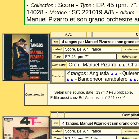
-
Score -
EP. 45 rpm. 7". 
Collection :
Type :
14028 -
SC 221019 A/B -
Matrice :
Album
Manuel Pizarro et son grand orchestre ar
AV1
C
4 tangos par Manuel Pizarro et son grand o
Titre
Score. Bel Air. France
Label
collection
EP. 45 rpm. 7''
Type
Référence
Orch : Manuel Pizarro
. Chan
▲▲
Orchestre
4 tangos
: Angustia
- Quier
▲▲
Contenu
- Bandoneon arrabalero
.
▲▲
▲▲
.
Selon une source, date : 1974 ? Peu probable
Commentaire
?
Edité aussi chez Bel Air sous le n° 221.xxx
Compilat
Titre
4 Tangos. Manuel Pizarro et son grand orch
Score. Bel Air. France
Label
collection
EP. 45 rpm. 7". 4 titres
Type
Référence