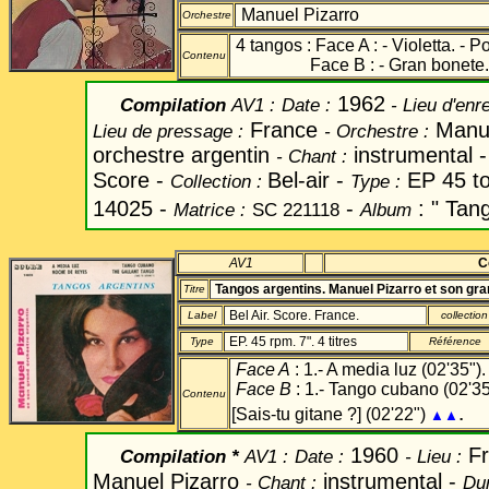
Manuel Pizarro
Orchestre
4 tangos : Face A : - Violetta. - 
Contenu
Face B : - Gran bonete. - Q
1962
Compilation
AV1
:
Date
:
- Lieu d'enr
France
Manue
Lieu de pressage :
-
Orchestre :
orchestre argentin
instrumental 
-
Chant
:
Score -
Bel-air -
EP 45 to
Collection :
Type :
14025 -
-
: " Tang
Matrice :
SC 221118
Album
AV1
C
Tangos argentins. Manuel Pizarro et son gra
Titre
Bel Air. Score. France.
Label
collection
EP. 45 rpm. 7". 4 titres
Type
Référence
Face A
: 1.- A media luz (02'35")
Face B
: 1.- Tango cubano (02'35"
Contenu
.
[Sais-tu gitane ?] (02'22")
▲▲
1960
Fr
Compilation *
AV1 :
Date
:
-
Lieu :
Manuel Pizarro
instrumental -
-
Chant
:
Dur