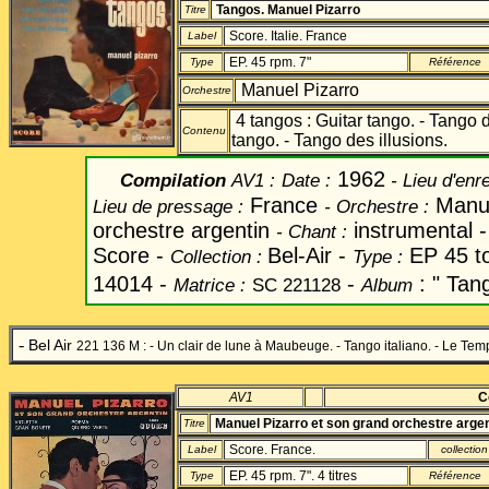
Tangos. Manuel Pizarro
Titre
Score. Italie. France
Label
EP. 45 rpm. 7"
Type
Référence
Manuel Pizarro
Orchestre
4 tangos : Guitar tango. - Tango d
Contenu
tango. - Tango des illusions.
1962
Compilation
AV1
:
Date
:
- Lieu d'enr
France
Manue
Lieu de pressage :
-
Orchestre :
orchestre argentin
instrumental 
-
Chant
:
Score -
Bel-Air -
EP 45 to
Collection :
Type :
14014 -
-
: " Tang
Matrice :
SC 221128
Album
-
Bel Air
221 136 M : - Un clair de lune à Maubeuge. - Tango italiano. - Le Tem
AV1
C
Manuel Pizarro et son grand orchestre argen
Titre
Score. France.
Label
collection
EP. 45 rpm. 7". 4 titres
Type
Référence