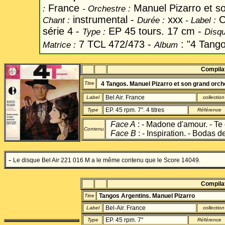
France
Manuel Pizarro et s
:
-
Orchestre :
instrumental -
xxx
C
Chant
:
Durée :
-
Label
:
série 4 -
EP 45 tours. 17 cm -
Type :
Disqu
7 TCL 472/473 -
: "4 Tango
Matrice :
Album
Compila
Titre
4 Tangos. Manuel Pizarro et son grand orch
Bel Air. France
Label
collection
EP. 45 rpm. 7". 4 titres
Type
Référence
Face A
: - Madone d'amour. - Te 
Contenu
Face B
: - Inspiration. - Bodas d
-
Le disque Bel Air 221 016 M a le même contenu que le Score 14049.
Compila
Tangos Argentins. Manuel Pizarro
Titre
Bel-Air. France
Label
collection
EP. 45 rpm. 7"
Type
Référence