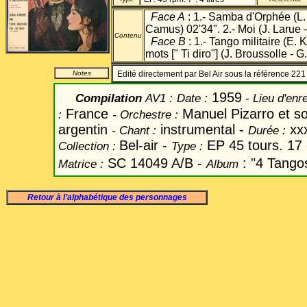
Face A
: 1.- Samba d'Orphée (L. 
Camus) 02'34". 2.- Moi (J. Larue 
Contenu
Face B
: 1.- Tango militaire (E. 
mots [" Ti diro"] (J. Broussolle - G
Notes
Edité directement par Bel Air sous la référence 22
1959
Compilation
AV1
:
Date
:
- Lieu d'enr
France
Manuel Pizarro et s
:
-
Orchestre :
argentin
instrumental -
xx
-
Chant
:
Durée :
Bel-air -
EP 45 tours. 17
Collection :
Type :
SC 14049 A
/B -
: "4 Tangos
Matrice :
Album
Retour à l’alphabétique des personnages