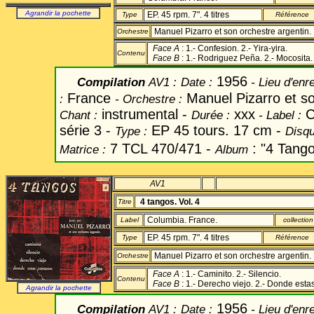
Agrandir la pochette
EP. 45 rpm. 7". 4 titres
Type
Référence
Manuel Pizarro et son orchestre argentin.
Orchestre
Face A
: 1.- Confesion. 2.- Yira-yira.
Contenu
Face B
: 1.- Rodriguez Peña. 2.- Mocosita.
1956
Compilation
AV1
:
Date
:
- Lieu d'enr
France
Manuel Pizarro et s
:
-
Orchestre :
instrumental -
xxx
C
Chant
:
Durée :
-
Label
:
série 3 -
EP 45 tours. 17 cm -
Type :
Disqu
7 TCL 470/471 -
: "4 Tango
Matrice :
Album
AV1
4 tangos. Vol. 4
Titre
Columbia. France.
Label
collection
EP. 45 rpm. 7". 4 titres
Type
Référence
Manuel Pizarro et son orchestre argentin.
Orchestre
Face A
: 1.- Caminito. 2.- Silencio.
Contenu
Face B
: 1.- Derecho viejo. 2.- Donde esta
Agrandir la pochette
1956
Compilation
AV1
:
Date
:
- Lieu d'enr