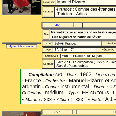
Manuel Pizarro
Orchestre
4 tangos
: Comme des étrangers. 
Contenu
- Traicion. - Adios.
AV1
.
Manuel Pizarro et son grand orchestre argen
Titre
Luis Miguel et sa banda de Séville.
Bel-Air. France.
Label
collection
Agrandir la pochette
EP. 45 rpm. 7"
Type
Référence
Manuel Pizarro / Luis Miguel
Orchestres
Face A
: 1.- La cumparsita (02'27"). 2.- Jal
Contenu
Face B
: Pasos-dobles
1962
Compilation
AV1
:
Date
:
- Lieu d'enr
France
Manuel Pizarro et s
:
-
Orchestre :
argentin
instrumental -
02'
-
Chant
:
Durée :
médium -
EP 45 tours. 1
Collection :
Type :
-
xxx -
: "xxx " -
A 1
Matrice :
Album
Piste :
AV1
C