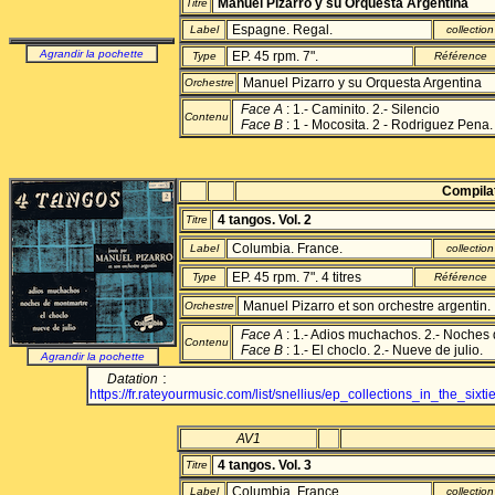
Manuel Pizarro y su Orquesta Argentina
Titre
Espagne. Regal.
Label
collection
Agrandir la pochette
EP. 45 rpm. 7".
Type
Référence
Manuel Pizarro y su Orquesta Argentina
Orchestre
Face A
: 1.- Caminito. 2.- Silencio
Contenu
Face B
:
1 - Mocosita. 2 - Rodriguez Pena.
Compila
4 tangos. Vol. 2
Titre
Columbia. France.
Label
collection
EP. 45 rpm. 7". 4 titres
Type
Référence
Manuel Pizarro et son orchestre argentin.
Orchestre
Face A
: 1.- Adios muchachos. 2.- Noches
Contenu
Face B
: 1.- El choclo. 2.- Nueve de julio.
Agrandir la pochette
:
Datation
https://fr.rateyourmusic.com/list/snellius/ep_collections_in_the_si
AV1
4 tangos. Vol. 3
Titre
Columbia. France.
Label
collection