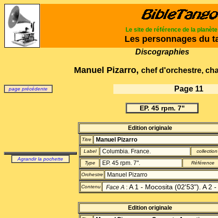
Le site de référence de la planèt
Les personnages du t
Discographies
Manuel Pizarro
,
chef d'orchestre, ch
Page 11
page précédente
EP. 45 rpm. 7"
Edition originale
Manuel Pizarro
Titre
Columbia. France.
Label
collection
Agrandir la pochette
EP. 45 rpm. 7".
Type
Référence
Manuel Pizarro
Orchestre
A 1 - Mocosita (02'53"). A 2 
Contenu
Face A
:
Edition originale