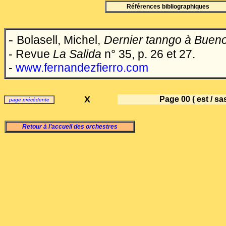
Références bibliographiques
-
Bolasell, Michel,
Dernier tanngo à Bueno
- Revue
La Salida
n° 35, p. 26 et 27.
-
www.fernandezfierro.com
X
Page 00
( est / sas
page précédente
Retour à l’accueil des orchestres