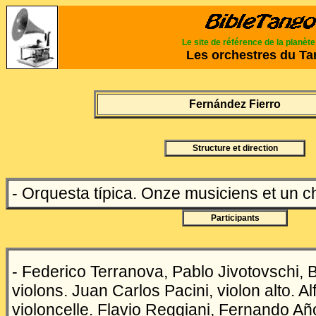
Le site de référence de la planèt
Les orchestres du T
Fern
á
ndez Fierro
Structure et direction
- Orquesta típica. Onze musiciens et un c
Participants
-
Federico Terranova, Pablo Jivotovschi, B
violons. Juan Carlos Pacini, violon alto. Al
violoncelle. Flavio Reggiani, Fernando Añ