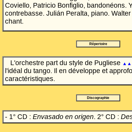
Coviello, Patricio Bonfiglio, bandonéons. Y
contrebasse. Juli
á
n Peralta, piano. Walte
chant.
Répertoire
L'orchestre part du style de Pugliese
▲▲
l'idéal du tango. Il en développe et approfo
caractéristiques.
Discographie
-
1° CD :
Envasado en origen
. 2° CD :
Des