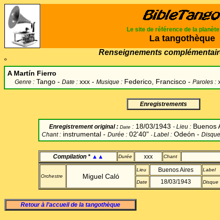
Le site de référence de la planèt
La tangothèque
Renseignements complémentair
°
A Martín Fierro
Tango -
xxx -
Federico, Francisco
-
Genre :
Date :
Musique :
Paroles :
Enregistrements
18/03/1943
Buenos 
Enregistrement original
:
:
-
Lieu :
Date
instrumental -
02'40"
Odeón -
Chant
:
Durée :
Label
:
Disque
-
Compilation *
▲▲
xxx
Durée
Chant
Buenos Aires
Lieu
Label
Miguel Caló
Orchestre
18/03/1943
Date
Disque
Retour à l’accueil de la tangothèque