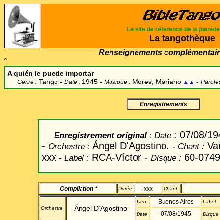
Le site de référence de la planèt
La tangothèque
Renseignements complémentair
°
A quién le puede importar
Tango -
1945 -
Mores, Mariano
-
Genre :
Date :
Musique :
▲▲
Paroles
Enregistrements
: 07/08/19
Enregistrement original
: Date
-
Ángel D'Agostino.
Var
Orchestre :
- Chant
:
xxx
RCA-Víctor -
60-0749
- Label
:
Disque :
Compilation *
xxx
Durée
Chant
Buenos Aires
Lieu
Label
Ángel
D’
Agostino
Orchestre
07/08/1945
Date
Disque