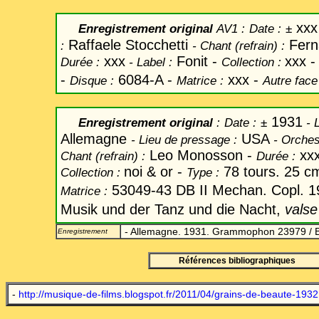
xxx
Enregistrement original
AV1 :
Date
:
±
Raffaele Stocchetti
Ferna
:
-
Chant
(refrain) :
xxx
Fonit -
xxx 
Durée :
-
Label
:
Collection :
-
6084-A -
xxx
-
Disque :
Matrice :
Autre face
1931
Enregistrement original
:
Date
:
±
- L
Allemagne
USA
-
Lieu de pressage :
-
Orches
Leo Monosson -
xx
Chant
(refrain) :
Durée :
noi & or -
78 tours. 25 c
Collection :
Type :
53049-43 DB II Mechan. Copl. 1
Matrice :
Musik und der Tanz und die Nacht,
vals
- Allemagne. 1931. Grammophon 23979 / B
Enregistrement
Références bibliographiques
-
http://musique-de-films.blogspot.fr/2011/04/grains-de-beaute-1932