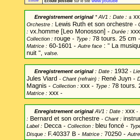
www.youtube
Ecoute
Ecoute possible
sur le site
xx
Enregistrement original
* AV1 :
Date
:
±
Lewis Ruth et son orchestre
Orchestre :
-
C
vx.homme [Leo Monosson] -
xxx
:
Durée :
rouge -
78 tours. 25 cm 
Collection :
Type :
60-1601 -
: " La musiqu
Matrice :
Autre face
nuit ",
valse.
1932
Enregistrement original
:
Date
:
-
Lie
Jules Viard
René Juyn -
-
Chant
(refrain) :
D
Magnis -
xxx -
78 tours.
Collection :
Type :
xxx -
Matrice :
xxx
Enregistrement original
AV1 :
Date
:
-
Bernard et son orchestre
instru
:
-
Chant
:
Decca -
bleu foncé -
Label
:
Collection :
Type
F.40337 B -
70250 -
Disque :
Matrice :
Autre