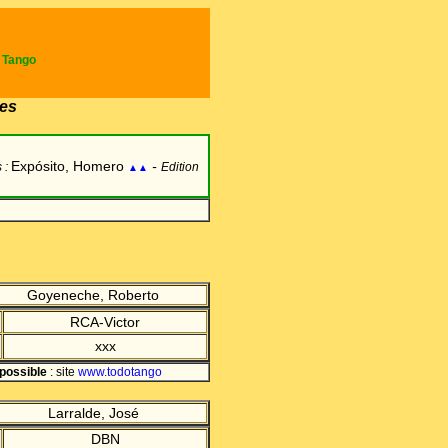
e Tango
es
Expósito, Homero
-
 :
Edition
▲▲
Goyeneche, Roberto
RCA-Victor
xxx
possible
:
site
www.todotango
Larralde, José
DBN