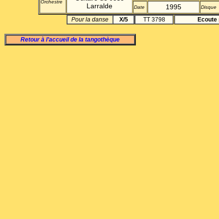
Orchestre
Larralde
1995
Date
Disque
Pour la danse
X/5
TT 3798
Ecoute 
Retour à l’accueil de la tangothèque