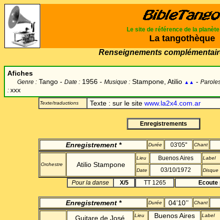
Le site de référence de la planèt
La tangothèque
Renseignements complémentair
Afiches
Tango -
1956 -
Stampone, Atilio
-
Genre :
Date :
Musique :
Paroles
▲▲
xxx
:
Texte :
sur le site
www.la2x4.com.ar
Texte/traductions
Enregistrements
Enregistrement *
03'05''
Durée
Chant
Buenos Aires
Lieu
Label
Atilio Stampone
Orchestre
03/10/1972
Date
Disque
Pour la danse
X/5
TT 1265
Ecoute 
Enregistrement
*
04’10’’
Durée
Chant
Buenos Aires
Lieu
Label
Guitare de José