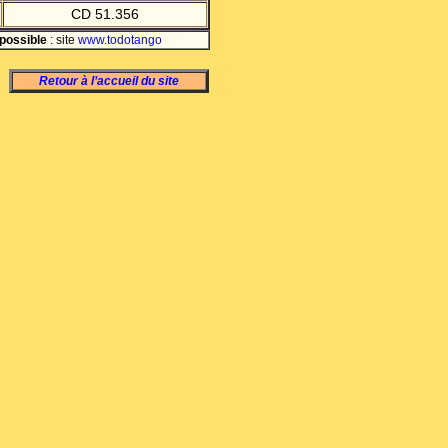
CD 51.356
possible
:
site
www.todotango
Retour à l’accueil du site