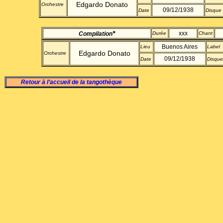
Edgardo Donato
Orchestre
09/12/1938
Date
Disque
*
xxx
Compilation
Durée
Chant
Buenos Aires
Lieu
Label
Edgardo Donato
Orchestre
09/12/1938
Date
Disque
Retour à l’accueil de la tangothèque