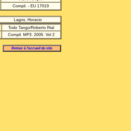
Compil. - EU 17019
Lagos, Horacio
Todo Tango/Roberto Rial
Compil. MP3. 2005. Vol 2
Retour à l’accueil du site