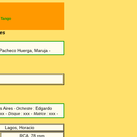
e Tango
es
Pacheco Huerga, Maruja
-
s Aires
Edgardo
-
Orchestre :
xx -
xxx -
xxx -
Disque :
Matrice :
Lagos, Horacio
RCA. 78 rpm