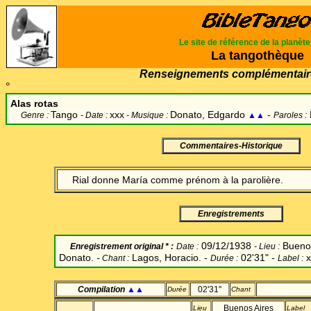
Le site de référence de la planèt
La tangothèque
Renseignements complémentair
°
Alas rotas
Tango
xxx
Donato, Edgardo
-
Genre :
- Date :
- Musique :
▲▲
Paroles :
Commentaires-Historique
Rial donne María comme prénom à la parolière.
Enregistrements
09/12/1938
Bueno
Enregistrement original *
:
Date
:
-
Lieu :
Donato.
-
Lagos, Horacio. -
02'31"
-
x
Chant
:
Durée :
Label
:
Compilation
▲▲
02'31"
Durée
Chant
Buenos Aires
Lieu
Label