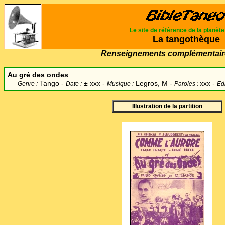
Le site de référence de la planèt
La tangothèque
Renseignements complémentair
Au gré des ondes
Tango -
±
xxx -
Legros, M -
xxx
-
Genre :
Date :
Musique :
Paroles :
Edi
Illustration de la partition