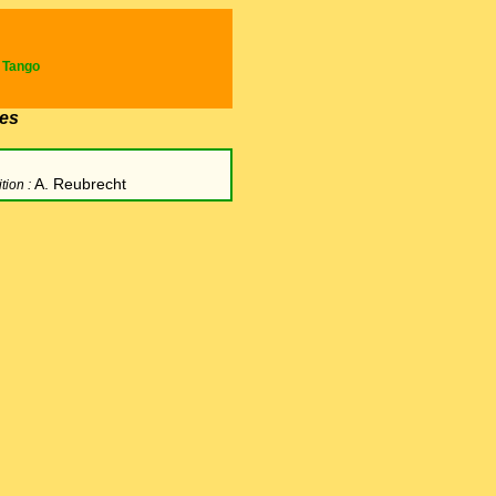
e Tango
es
A. Reubrecht
tion :