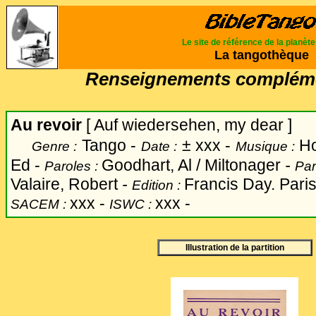
Le site de référence de la planèt
La tangothèque
Renseignements compléme
Au revoir
[ Auf wiedersehen, my dear ]
Tango -
±
xxx -
Ho
Genre :
Date :
Musique :
Ed -
Goodhart, Al / Miltonager
-
Paroles :
Par
Valaire, Robert
-
Francis Day. Pari
Edition :
xxx -
xxx -
SACEM :
ISWC :
Illustration de la partition