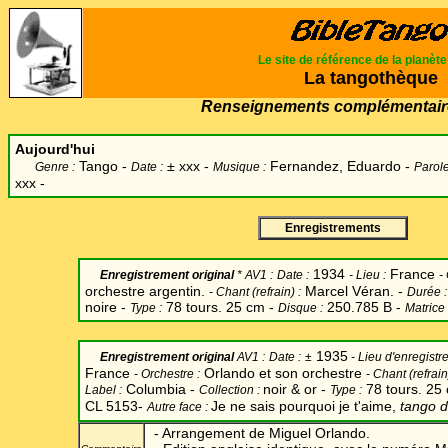
Le site de référence de la planèt
La tangothèque
Renseignements complémentair
Aujourd'hui
Tango -
±
xxx -
Fernandez, Eduardo -
Genre :
Date :
Musique :
Parole
xxx -
Enregistrements
1934
France
Enregistrement original
* AV1 :
Date
:
-
Lieu :
-
orchestre argentin.
Marcel Véran. -
-
Chant
(refrain) :
Durée :
noire -
78 tours. 25 cm -
250.785 B -
Type :
Disque :
Matrice 
1935
Enregistrement original
AV1 :
Date
:
±
- Lieu d'enregistr
France
Orlando et son orchestre
-
Orchestre :
-
Chant
(refrain
Columbia -
noir & or -
78 tours. 25
Label
:
Collection :
Type :
CL 5153-
Je ne sais pourquoi je t'aime,
tango 
Autre face :
- Arrangement de Miguel Orlando.