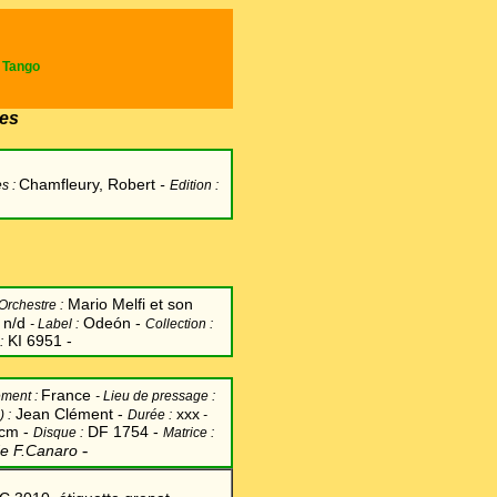
e Tango
es
Chamfleury, Robert
-
s :
Edition :
Mario Melfi et son
Orchestre :
n/d
Odeón -
-
Label
:
Collection :
KI 6951 -
:
France
ement :
-
Lieu de pressage :
Jean Clément -
xxx
) :
Durée :
-
 cm -
DF 1754 -
Disque :
Matrice :
-
de F.Canaro