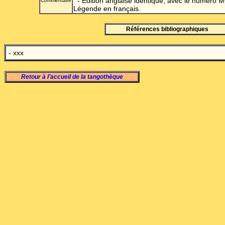
- Edition anglaise identique, avec le numéro M
Commentaire
Légende en français
.
Références bibliographiques
- xxx
Retour à l’accueil de la tangothèque