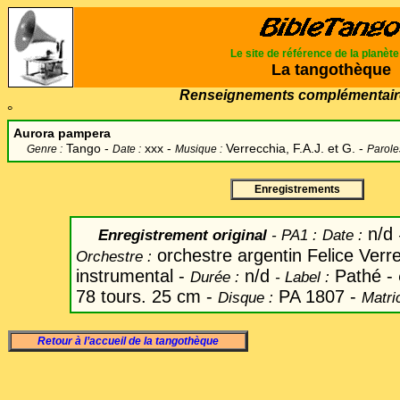
Le site de référence de la planèt
La tangothèque
Renseignements complémentair
°
Aurora pampera
Tango -
xxx -
Verrecchia, F.A.J. et G. -
Genre :
Date :
Musique :
Parole
Enregistrements
n/d
Enregistrement original
- PA1 :
Date
:
orchestre argentin Felice Verr
Orchestre :
instrumental -
n/d
Pathé -
Durée :
-
Label
:
78 tours. 25 cm -
PA 1807 -
Disque :
Matri
Retour à l’accueil de la tangothèque