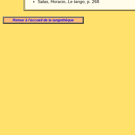
Salas, Horacio,
Le tango
, p. 268.
Retour à l’accueil de la tangothèque