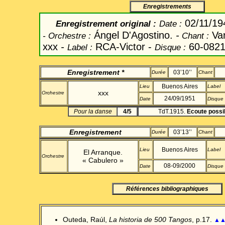
Enregistrements
02/11/1
Enregistrement original
:
Date
:
Ángel D'Agostino.
-
Va
-
Orchestre :
Chant
:
xxx
-
RCA-Victor -
60-082
Label
:
Disque :
Enregistrement *
03’10’’
Durée
Chant
Buenos Aires
Lieu
Label
xxx
Orchestre
24/09/1951
Date
Disque
Pour la danse
4/5
TdT.1915.
Ecoute possi
Enregistrement
03’13’’
Durée
Chant
Buenos Aires
Lieu
Label
El
Arranque
.
Orchestre
«
Cabulero
»
08
-09/2000
Date
Disque
Références bibliographiques
Outeda, Raúl,
La historia de 500 Tangos
, p.17.
▲