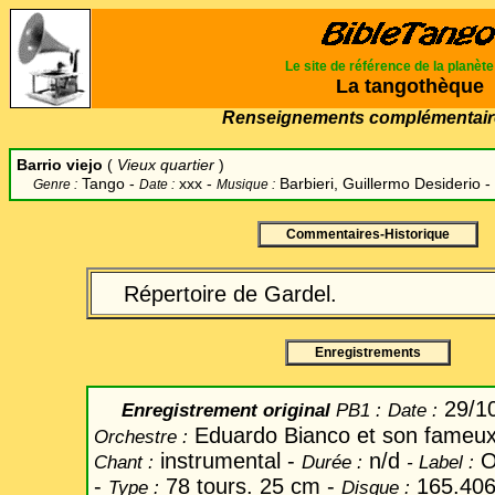
Le site de référence de la planèt
La tangothèque
Renseignements complémentair
Barrio viejo
(
Vieux quartier
)
Tango -
xxx -
Barbieri, Guillermo Desiderio
-
Genre :
Date :
Musique :
Commentaires-Historique
Répertoire de Gardel.
Enregistrements
29/1
Enregistrement original
PB1 :
Date
:
Eduardo Bianco et son fameux
Orchestre :
instrumental -
n/d
O
Chant
:
Durée :
-
Label
:
-
78 tours. 25 cm -
165.406
Type :
Disque :