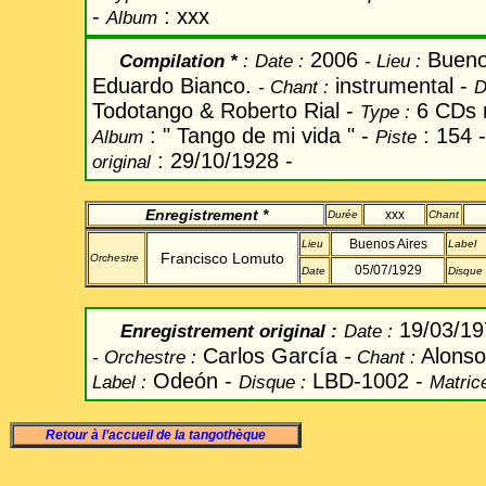
-
: xxx
Album
2006
Bueno
Compilation *
:
Date
:
-
Lieu :
Eduardo Bianco.
instrumental -
-
Chant
:
D
Todotango & Roberto Rial -
6 CDs 
Type :
: " Tango de mi vida " -
: 154 
Album
Piste
: 29/10/1928 -
original
Enregistrement *
xxx
Durée
Chant
Buenos Aires
Lieu
Label
Francisco Lomuto
Orchestre
05/07/1929
Date
Disque
19/03/1
Enregistrement original
:
Date
:
Carlos García
-
Alonso
-
Orchestre :
Chant
:
Odeón -
LBD-1002
-
Label
:
Disque :
Matrice
Retour à l’accueil de la tangothèque