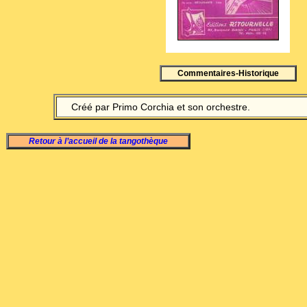
Commentaires-Historique
Créé par Primo Corchia et son orchestre.
Retour à l’accueil de la tangothèque