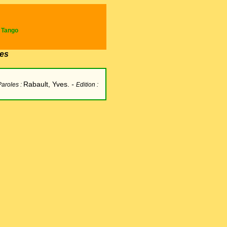
e Tango
es
Rabault, Yves.
-
Paroles :
Edition :