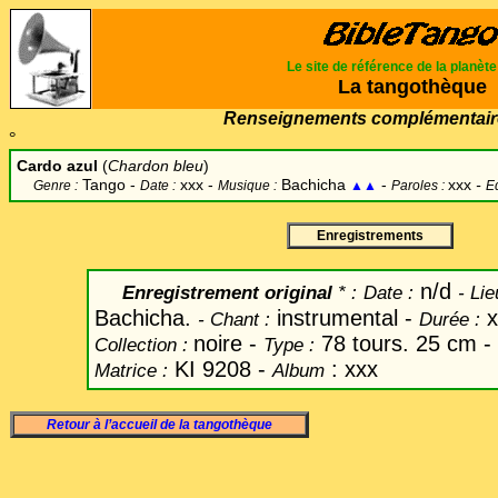
Le site de référence de la planèt
La tangothèque
Renseignements complémentair
°
Cardo azul
(
Chardon bleu
)
Tango -
xxx -
Bachicha
-
xxx
-
Genre :
Date :
Musique :
▲▲
Paroles :
Ed
Enregistrements
n/d
Enregistrement original
* :
Date
:
-
Lie
Bachicha.
instrumental -
x
-
Chant
:
Durée :
noire -
78 tours. 25 cm -
Collection :
Type :
KI 9208 -
: xxx
Matrice :
Album
Retour à l’accueil de la tangothèque