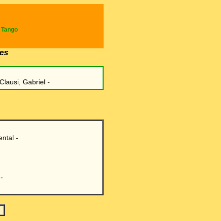
e Tango
es
Clausi, Gabriel
-
ental
-
-