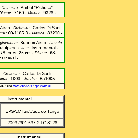
Aníbal "Pichuco"
-
Orchestre :
7160 -
9326 -
Disque :
Matrice :
Aires
Carlos Di Sarli.
-
Orchestre :
60-1185 B -
83200 -
ue :
Matrice :
Buenos Aires
egistrement :
-
Lieu de
ta tipica
instrumental -
-
Chant
:
78 tours. 25 cm -
68-
Disque :
-
 carnaval
s
Carlos Di Sarli.
-
Orchestre :
-
1003 -
Ba1005 -
sque :
Matrice :
le
: site
www.todotango.com.ar
instrumental
EPSA.Milan/Casa de Tango
2003 /
301 637 2 LC 8126
instrumental