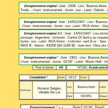
1938
Buenos Aires
Enregistrement original
:
Date
:
-
Lieu :
Troilo.
-
instrumental -
xxx
-
Odeón -
Chant
:
Durée :
Label
:
14/01/1947
Buenos 
Enregistrement original
:
Date
:
-
Lieu :
instrumental -
xxx
RCA-Victor -
-
Chant
:
Durée :
-
Label
:
Disq
14/01/1947
Enregistrement original
AV1 :
Date
:
- Lieu d'enr
Argentine
Carlos Di Sarli y su orques
pressage :
-
Orchestre :
xxx
RCA Victor -
vert & or -
Durée :
-
Label
:
Collection :
Type :
0602 B -
83200 [60-1185 B] -
Otra vez
Matrice :
Autre face :
1951
Buenos Aire
Enregistrement original
* :
Date
:
-
Lieu :
instrumental -
02'28"
Music Hall -
Chant
:
Durée :
-
Label
:
Di
Pour la danse
5/5
TdT.861.
Ecoute possib
Compilation *
03'13"
Durée
Chant
Buenos Aires
Lieu
Label
Horacio Salgán,
Orchestre
Ubaldo De Lío
03/1991
Date
Disque
Enregistrement
*
02'36''
▲▲
Durée
Chant