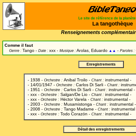
Le site de référence de la planèt
La tangothèque
Renseignements complémentair
Comme il faut
Tango -
xxx -
Arolas, Eduardo
-
Genre :
Date :
Musique :
▲▲
Paroles :
Enregistrements
-
1938
-
:
Anibal Troilo
-
:
instrumental
-
Orchestre
Chant
-
14/01/1947
-
:
Carlos Di Sarli
-
:
instrum
Orchestre
Chant
-
1951
-
:
Carlos Di Sarli
-
:
instrumental
-
Orchestre
Chant
-
xxx
-
:
Salgan/De Lio
-
:
instrumental
-
Orchestre
Chant
-
xxx
-
:
Héctor Varela
-
:
instrumental
-
Orchestre
Chant
-
2003
-
:
Musamistonga
-
:
instrumental
-
Orchestre
Chant
-
2008
-
:
Tango Madame
-
:
instrumental
Orchestre
Chant
-
xxx
-
:
Todo Corazón
-
:
instrumental
-
Orchestre
Chant
Détail des enregistrements