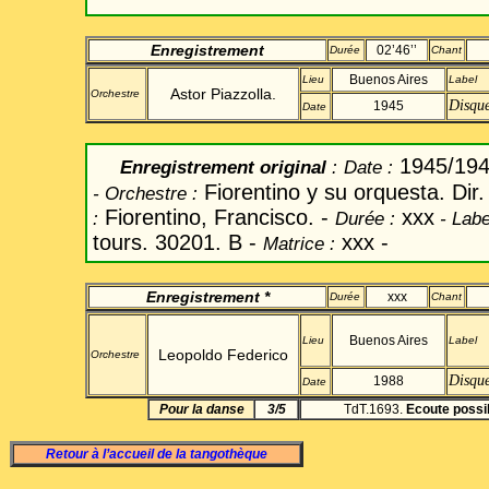
Enregistrement
02’46’’
Durée
Chant
Buenos Aires
Lieu
Label
Astor Piazzolla.
Orchestre
Disqu
1945
Date
1945/19
Enregistrement original
:
Date
:
Fiorentino y su orquesta. Dir.
-
Orchestre :
Fiorentino, Francisco.
-
xxx
:
Durée :
-
Labe
tours. 30201. B -
xxx -
Matrice :
Enregistrement *
xxx
Durée
Chant
Buenos Aires
Lieu
Label
Leopoldo Federico
Orchestre
Disqu
1988
Date
Pour la danse
3/5
TdT.1693.
Ecoute possi
Retour à l’accueil de la tangothèque