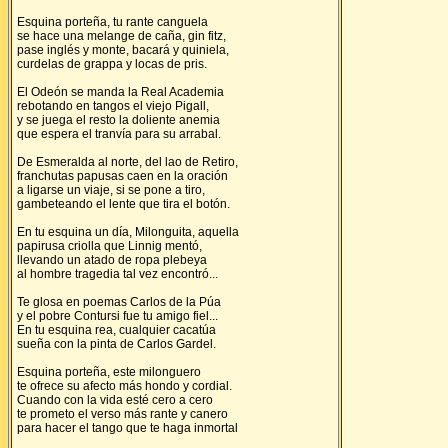
Esquina porteña, tu rante canguela
se hace una melange de caña, gin fitz,
pase inglés y monte, bacará y quiniela,
curdelas de grappa y locas de pris.
El Odeón se manda la Real Academia
rebotando en tangos el viejo Pigall,
y se juega el resto la doliente anemia
que espera el tranvía para su arrabal.
De Esmeralda al norte, del lao de Retiro,
franchutas papusas caen en la oración
a ligarse un viaje, si se pone a tiro,
gambeteando el lente que tira el botón.
En tu esquina un día, Milonguita, aquella
papirusa criolla que Linnig mentó,
llevando un atado de ropa plebeya
al hombre tragedia tal vez encontró...
Te glosa en poemas Carlos de la Púa
y el pobre Contursi fue tu amigo fiel...
En tu esquina rea, cualquier cacatúa
sueña con la pinta de Carlos Gardel.
Esquina porteña, este milonguero
te ofrece su afecto más hondo y cordial.
Cuando con la vida esté cero a cero
te prometo el verso más rante y canero
para hacer el tango que te haga inmortal