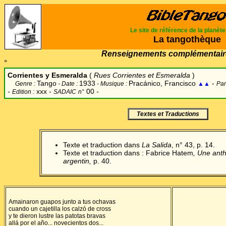
Le site de référence de la planèt
La tangothèque
Renseignements complémentair
°
Corrientes y Esmeralda
(
Rues Corrientes et Esmeralda
)
Tango
1933
Pracánico, Francisco
-
Genre :
- Date :
- Musique :
▲▲
Par
-
xxx
-
00
-
Edition :
SADAIC
n°
Textes et Traductions
Texte et traduction dans
La Salida
, n° 43, p. 14.
Texte et traduction dans : Fabrice Hatem
, Une anth
argentin,
p. 40.
Amainaron guapos junto a tus ochavas
cuando un cajetilla los calzó de cross
y te dieron lustre las patotas bravas
allá por el año... novecientos dos...