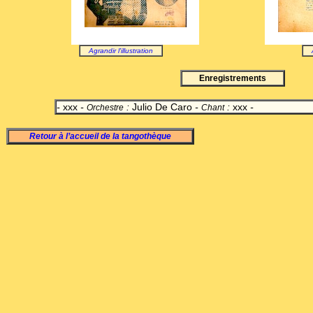
Agrandir l'illustration
Enregistrements
-
xxx
-
:
Julio De Caro
-
:
xxx
-
Orchestre
Chant
Retour à l’accueil de la tangothèque