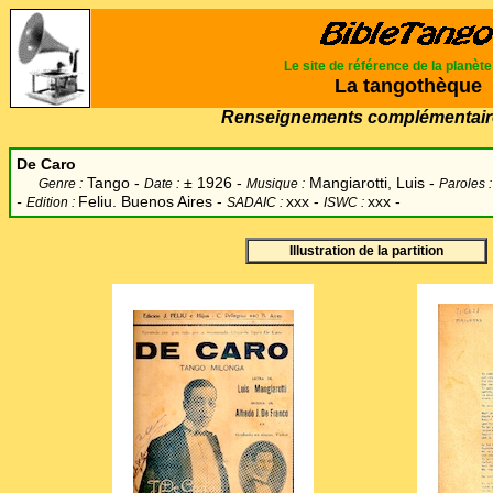
Le site de référence de la planèt
La tangothèque
Renseignements complémentair
De Caro
Tango -
±
1926 -
Mangiarotti, Luis -
Genre :
Date :
Musique :
Paroles 
-
Feliu. Buenos Aires -
xxx -
xxx -
Edition :
SADAIC :
ISWC :
Illustration de la partition