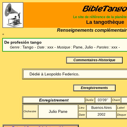
Le site de référence de la planèt
La tangothèque
Renseignements complémentair
°
De profesión tango
Tango -
xxx -
Pane, Julio
-
xxx
-
Genre :
Date :
Musique :
Paroles :
Commentaires-Historique
.
Dédié à Leopoldo Federico
Enregistrements
Enregistrement
03’09’’
Durée
Chant
Buenos Aires
Lieu
Label
Julio Pane
Orchestre
2002
Date
Disque