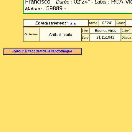
Francisco -
02'24"
RCA-Vic
Durée
:
-
Label
:
59889 -
Matrice
:
Enregistrement
02'24"
* ▲▲
Durée
Chant
Buenos Aires
Lieu
Label
Aníbal Troilo
Orchestre
21/11/1941
Date
Disque
Retour à l’accueil de la tangothèque