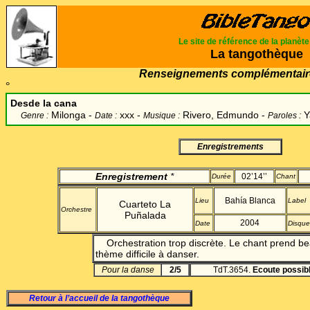
Le site de référence de la planèt
La tangothèque
Renseignements complémentair
°
Desde la cana
Milonga -
xxx -
Rivero, Edmundo
-
Y
Genre :
Date :
Musique :
Paroles :
Enregistrements
Enregistrement
*
02’14’’
Durée
Chant
Bahía Blanca
Lieu
Label
Cuarteto La
Orchestre
Puñalada
2004
Date
Disque
Orchestration trop discrète. Le chant prend be
thème difficile à danser.
Pour la danse
2/5
TdT.3654.
Ecoute possib
Retour à l’accueil de la tangothèque