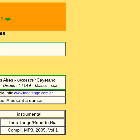
e Tango
es
x
-
s Aires
-
Cayetano
Orchestre
:
 -
47149 -
xxx -
Disque
:
Matrice
:
ble
: site
www.todotango.com.ar
ué. Amusant à danser.
instrumental
Todo Tango/Roberto Rial
Compil. MP3. 2005. Vol 1