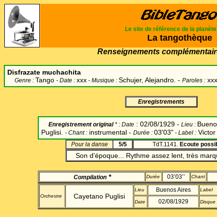
Le site de référence de la planèt
La tangothèque
Renseignements complémentair
Disfrazate muchachita
Tango
xxx
Schujer, Alejandro.
-
xx
Genre :
- Date :
- Musique :
Paroles :
Enregistrements
:
02/08/1929
-
Bueno
Enregistrement original
* :
Date
Lieu
:
Puglisi.
instrumental -
03'03"
Victor
-
Chant
:
Durée
:
-
Label
:
Pour la danse
5/5
TdT.1141.
Ecoute possi
Son d'époque... Rythme assez lent, très marq
*
03’03’’
Compilation
Durée
Chant
Buenos Aires
Lieu
Label
Cayetano Puglisi
Orchestre
02/08/1929
Date
Disque