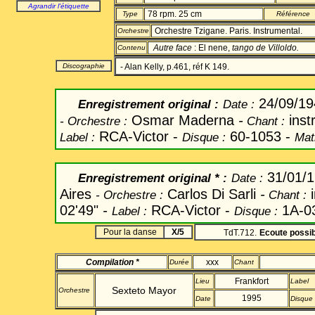
Agrandir l'étiquette
78 rpm. 25 cm
Type
Référence
Orchestre Tzigane. Paris. Instrumental.
Orchestre
Autre face
: El nene,
tango de Villoldo.
Contenu
Discographie
- Alan Kelly, p.461, réf K 149.
24/09/1
Enregistrement original
:
Date
:
Osmar
Maderna
-
inst
-
Orchestre :
Chant
:
RCA-Victor -
60-1053 -
Label
:
Disque :
Mat
31/01/
Enregistrement original
* :
Date
:
Aires
Carlos Di Sarli
-
i
-
Orchestre :
Chant
:
02'49"
-
RCA-Victor -
1A-0
Label
:
Disque :
Pour la danse
X/5
TdT.712.
Ecoute possib
Compilation *
xxx
Durée
Chant
Frankfort
Lieu
Label
Sexteto
Mayor
Orchestre
1995
Date
Disque