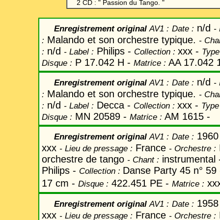
2 CD : "
Passion du Tango
. "
n/d
Enregistrement original
AV1 :
Date
:
-
Malando et son orchestre typique.
:
-
Cha
n/d
Philips -
xxx -
:
-
Label
:
Collection :
Type
P 17.042 H -
AA 17.042 
Disque :
Matrice :
n/d
Enregistrement original
AV1 :
Date
:
-
Malando et son orchestre typique.
:
-
Cha
n/d
Decca -
xxx -
:
-
Label
:
Collection :
Type
MN 20589 -
AM 1615 -
Disque :
Matrice :
1960
Enregistrement original
AV1
:
Date
:
xxx
France
-
Lieu de pressage :
-
Orchestre :
orchestre de tango
instrumental
-
Chant
:
Philips -
Danse Party 45 n° 59
Collection :
17 cm -
422.451 PE -
xxx
Disque :
Matrice :
1958
Enregistrement original
AV1
:
Date
:
xxx
France
-
Lieu de pressage :
-
Orchestre :