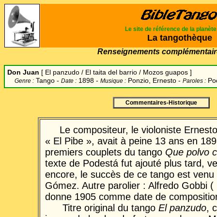
Le site de référence de la planèt
La tangothèque
Renseignements complémentair
Don Juan
[
El panzudo / El taita del barrio / Mozos guapos
]
Tango -
1898 -
Ponzio, Ernesto
-
Po
Genre :
Date :
Musique :
Paroles :
Commentaires-Historique
Le compositeur, le violoniste Ernest
« El Pibe », avait à peine 13 ans en 1898
premiers couplets du tango
Que polvo c
texte de Podestá fut ajouté plus tard, v
encore, le succès de ce tango est venu 
Gómez. Autre parolier : Alfredo Gobbi (
donne 1905 comme date de compositio
Titre original du tango
El panzudo
, 