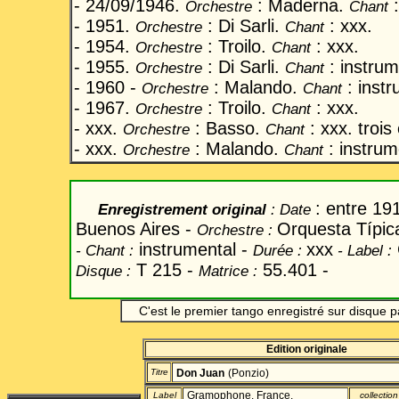
- 24/09/1946.
: Maderna.
:
Orch
estre
Chant
- 1951.
: Di Sarli.
: xxx.
Orch
estre
Chant
- 1954.
: Troilo.
: xxx.
Orch
estre
Chant
- 1955.
: Di Sarli.
: instrum
Orch
estre
Chant
- 1960 -
: Malando.
: instr
Orch
estre
Chant
- 1967.
: Troilo.
: xxx.
Orch
estre
Chant
- xxx.
: Basso.
: xxx. trois
Orch
estre
Chant
- xxx.
: Malando.
: instrum
Orch
estre
Chant
: entre 19
Enregistrement original
: Date
Buenos Aires
-
Orquesta Típica
Orchestre :
instrumental -
xxx
- Chant
:
Durée
:
- Label
:
T 215
-
55.401
-
Disque :
Matrice :
C
'est le premier tango enregistré sur disque 
Edition originale
Titre
Don Juan
(Ponzio)
Gramophone. France.
Label
collection