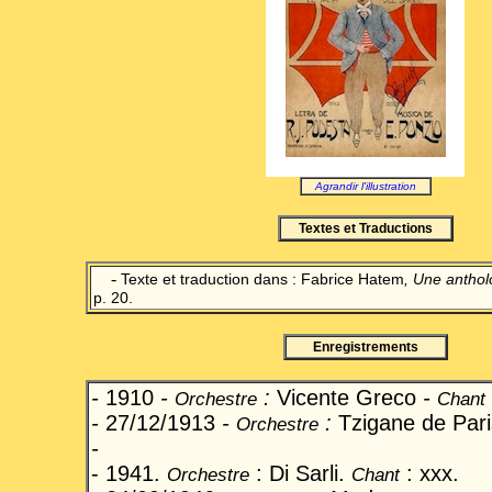
Agrandir l'illustration
Textes et Traductions
-
Texte et traduction dans : Fabrice Hatem
, Une anthol
p. 20.
Enregistrements
-
1910
-
:
Vicente Greco
-
Orchestre
Chant
-
27/12/1913
-
:
Tzigane de Pari
Orchestre
-
- 1941.
: Di Sarli.
: xxx.
Orchestre
Chant