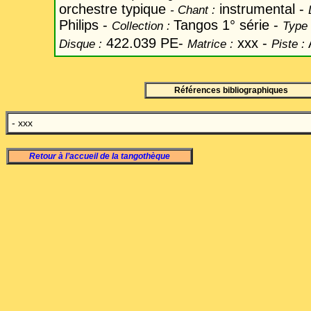
orchestre typique
instrumental -
-
Chant
:
Philips -
Tangos 1° série -
Collection :
Type 
422.039 PE-
xxx -
Disque :
Matrice :
Piste :
Références bibliographiques
- xxx
Retour à l’accueil de la tangothèque