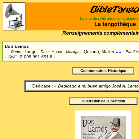
Le site de référence de la planèt
La tangothèque
Renseignements complémentair
Don Lemos
Tango -
±
xxx -
Quijano, Martín
-
Genre :
Date :
Musique :
Paroles
▲▲
-
Z 099 991 651 8 -
ISWC :
Commentaires-Historique
Dédicace :
« Dedicado a mi buen amigo José A. Lemo
Illustration de la partition