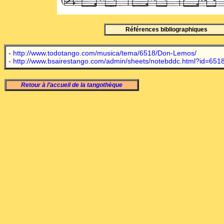
Références bibliographiques
-
http://www.todotango.com/musica/tema/6518/Don-Lemos/
-
http://www.bsairestango.com/admin/sheets/notebddc.html?id=651
Retour à l’accueil de la tangothèque