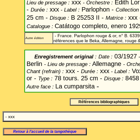
xxx
Edith Lo
Lieu de pressage :
-
Orchestre :
-
xxx
Parlophon -
Durée :
-
Label
:
Collection
25 cm -
B 25253 II -
xxx 
Disque :
Matrice :
Catátogo completo, enero 1929
Catalogue :
- France. Parlophon rouge & or, n° B. 633
Autre édition
références que le Beka, Allemagne
,
rouge & 
03/1927
Enregistrement original
:
Date
:
-
Berlin
Allemagne
-
Lieu de pressage :
-
Orche
xxx -
xxx
Vo
Chant
(refrain) :
Durée :
-
Label
:
or -
78 tours. 25 cm -
8458
Type :
Disque :
-
La cumparsita
Autre face :
Références bibliographiques
- xxx
Retour à l’accueil de la tangothèque