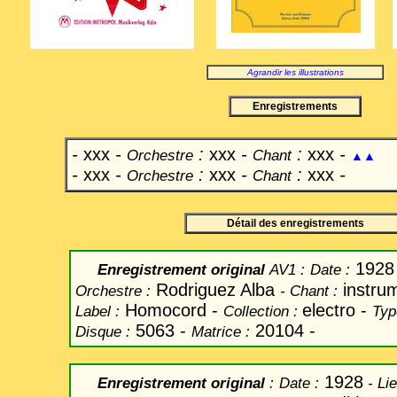
Agrandir les illustrations
Enregistrements
-
xxx
-
:
xxx
-
:
xxx
-
Orchestre
Chant
▲▲
-
xxx
-
:
xxx
-
:
xxx
-
Orchestre
Chant
Détail des enregistrements
1928
Enregistrement original
AV1 :
Date
:
Rodriguez Alba
instrum
Orchestre :
-
Chant
:
Homocord -
electro -
Label
:
Collection :
Typ
5063 -
20104 -
Disque :
Matrice :
1928
Enregistrement original
:
Date
:
- Li