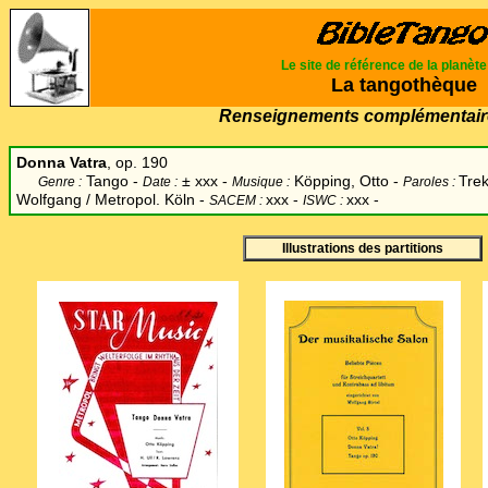
Le site de référence de la planèt
La tangothèque
Renseignements complémentair
Donna Vatra
, op. 190
Tango -
±
xxx -
Köpping, Otto -
Tre
Genre :
Date :
Musique :
Paroles :
Wolfgang / Metropol. Köln -
xxx -
xxx -
SACEM :
ISWC :
Illustrations des partitions