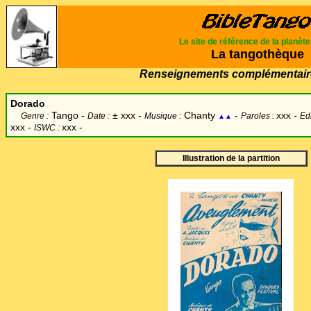
Le site de référence de la planèt
La tangothèque
Renseignements complémentair
Dorado
Tango -
±
xxx -
Chanty
-
xxx
-
Genre :
Date :
Musique :
Paroles :
Edi
▲▲
xxx -
xxx -
ISWC :
Illustration de la partition