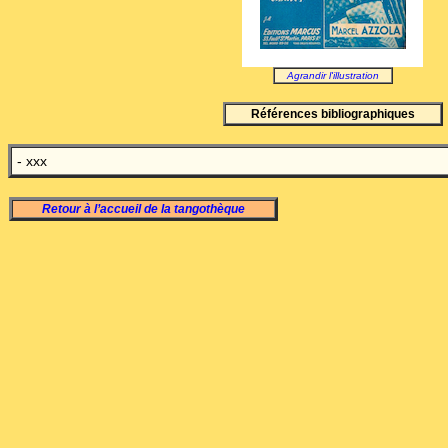
Agrandir l'illustration
Références bibliographiques
- xxx
Retour à l’accueil de la tangothèque