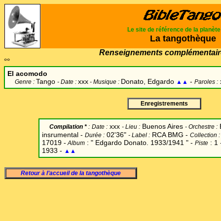
Le site de référence de la planèt
La tangothèque
Renseignements complémentair
°°
El acomodo
Tango
xxx
Donato, Edgardo
-
Genre :
- Date :
- Musique :
▲▲
Paroles :
Enregistrements
xxx
Buenos Aires
Compilation *
:
Date
:
-
Lieu :
-
Orchestre :
insrumental -
02'36"
RCA BMG -
Durée :
-
Label
:
Collection 
17019 -
: " Edgardo Donato. 1933/1941 " -
: 1
Album
Piste
1933 -
▲▲
Retour à l’accueil de la tangothèque