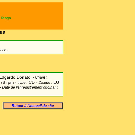
e Tango
es
xxx
-
Edgardo Donato.
-
Chant
:
78 rpm -
CD -
EU
:
Type :
Disque :
 -
:
Date de l'enregistrement original
Retour à l’accueil du site