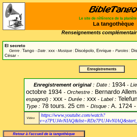
Le site de référence de la planèt
La tangothèque
Renseignements complémentair
El secreto
Tango
xxx
Discépolo, Enrique
-
Di
Genre :
- Date :
- Musique :
Paroles :
César
-
Enregistrements
1934
Enregistrement original
:
Date
:
-
Lie
octobre 1934
Bernardo Alle
-
Orchestre :
xxx -
xxx
Telefu
espagnol) :
Durée :
-
Label
:
78 tours. 25 cm -
A. 1724 
Type :
Disque :
https://www.youtube.com/watch?
Video
v=z7PUJ4vNIAQ&list=RDz7PUJ4vNIAQ&start_
Retour à l’accueil de la tangothèque