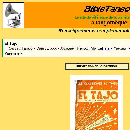
Le site de référence de la planèt
La tangothèque
Renseignements complémentair
El Tajo
Tango -
±
xxx -
Feijoo, Marcel
-
Genre :
Date :
Musique :
Paroles :
▲▲
Varenne -
Illustration de la partition