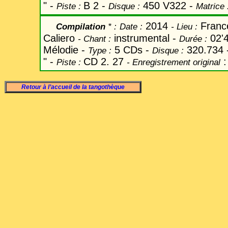
" -
B 2 -
450 V322 -
Piste :
Disque :
Matrice 
2014
Fran
Compilation
* :
Date
:
-
Lieu :
Caliero
instrumental -
02'
-
Chant
:
Durée :
Mélodie -
5 CDs -
320.734 
Type :
Disque :
" -
CD 2. 27
:
Piste :
- Enregistrement original
Retour à l’accueil de la tangothèque