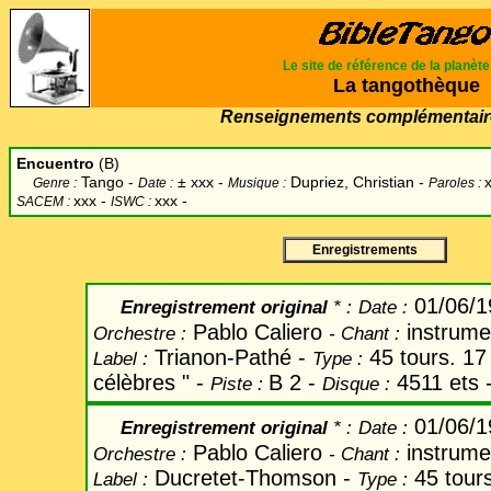
Le site de référence de la planèt
La tangothèque
Renseignements complémentair
Encuentro
(B)
Tango -
±
xxx -
Dupriez, Christian -
Genre :
Date :
Musique :
Paroles :
xxx -
xxx -
SACEM :
ISWC :
Enregistrements
01/06/1
Enregistrement original
* :
Date
:
Pablo Caliero
instrume
Orchestre :
-
Chant
:
Trianon-Pathé -
45 tours. 17
Label
:
Type :
célèbres " -
B 2 -
4511 ets 
Piste :
Disque :
01/06/1
Enregistrement original
* :
Date
:
Pablo Caliero
instrume
Orchestre :
-
Chant
:
Ducretet-Thomson -
45 tour
Label
:
Type :