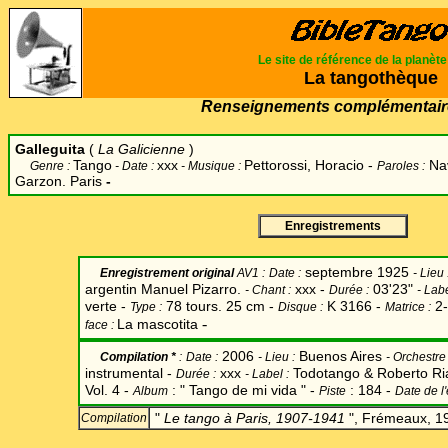
Le site de référence de la planèt
La tangothèque
Renseignements complémentair
Galleguita
(
La Galicienne
)
Tango
xxx
Pettorossi, Horacio -
Nav
Genre :
- Date :
- Musique :
Paroles :
Garzon. Paris
-
Enregistrements
septembre 1925
Enregistrement original
AV1 :
Date
:
-
Lieu 
argentin Manuel Pizarro.
xxx -
03'23"
-
Chant
:
Durée :
-
Lab
verte -
78 tours. 25 cm -
K 3166 -
2-
Type :
Disque :
Matrice :
-
La mascotita
face :
2006
Buenos Aires
Compilation *
:
Date
:
-
Lieu :
-
Orchestre 
instrumental -
xxx
Todotango & Roberto Ri
Durée :
-
Label
:
Vol. 4 -
: " Tango de mi vida " -
: 184 -
Album
Piste
Date de l
"
Le tango à Paris, 1907-1941
", Frémeaux, 1
Compilation