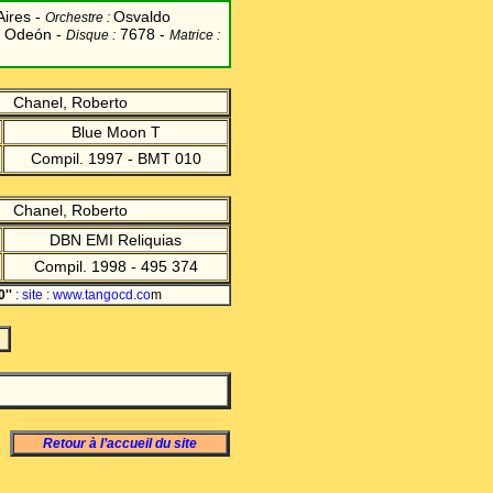
ires -
Osvaldo
Orchestre
:
Odeón -
7678 -
Disque :
Matrice :
Chanel, Roberto
Blue Moon T
Compil. 1997 - BMT 010
Chanel, Roberto
DBN EMI Reliquias
Compil. 1998 - 495 374
0''
: site
: www.tangocd.co
m
Retour à l’accueil du site