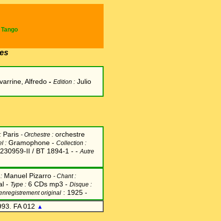
e Tango
es
arrine, Alfredo
-
Julio
Edition :
Paris
orchestre
:
-
Orchestre :
Gramophone -
el
:
Collection :
230959-II / BT 1894-1 -
-
Autre
Manuel Pizarro
:
-
Chant
:
al -
6 CDs mp3 -
Type :
Disque :
: 1925 -
'enregistrement original
993. FA 012
▲