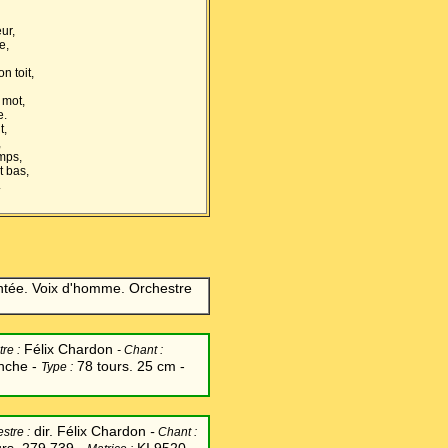
ur,
e,
 toit,
 mot,
e.
t,
,
emps,
t bas,
.
ntée. Voix d'homme. Orchestre
Félix Chardon
re :
-
Chant
:
nche -
78 tours. 25 cm -
Type :
dir. Félix Chardon
-
stre :
Chant
: