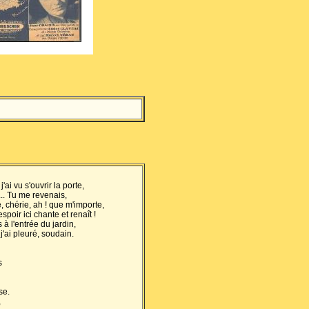
ai vu s'ouvrir la porte,
... Tu me revenais,
, chérie, ah ! que m'importe,
poir ici chante et renaît !
 à l'entrée du jardin,
j'ai pleuré, soudain.
s
se.
,