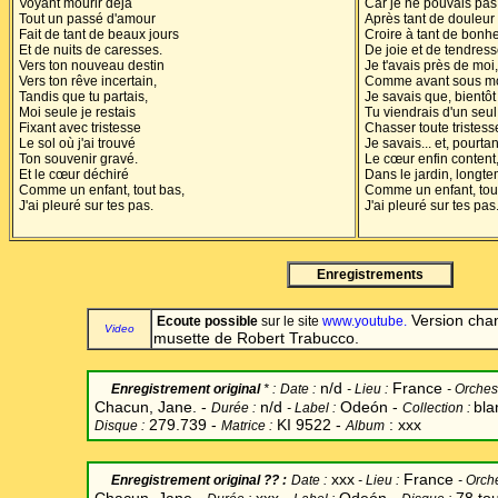
Voyant mourir déjà
Car je ne pouvais pas
Tout un passé d'amour
Après tant de douleur
Fait de tant de beaux jours
Croire à tant de bonhe
Et de nuits de caresses.
De joie et de tendress
Vers ton nouveau destin
Je t'avais près de moi,
Vers ton rêve incertain,
Comme avant sous mon
Tandis que tu partais,
Je savais que, bientôt
Moi seule je restais
Tu viendrais d'un seul
Fixant avec tristesse
Chasser toute tristess
Le sol où j'ai trouvé
Je savais... et, pourtan
Ton souvenir gravé.
Le cœur enfin content
Et le cœur déchiré
Dans le jardin, longt
Comme un enfant, tout bas,
Comme un enfant, tou
J'ai pleuré sur tes pas.
J'ai pleuré sur tes pas
Enregistrements
Version cha
Ecoute possible
sur le site
www.youtube.
Video
musette de Robert Trabucco.
n/d
France
Enregistrement original
* :
Date
:
-
Lieu :
-
Orchest
Chacun, Jane. -
n/d
Odeón -
bla
Durée :
-
Label
:
Collection :
279.739 -
KI 9522 -
: xxx
Disque :
Matrice :
Album
xxx
France
Enregistrement original
?? :
Date
:
-
Lieu :
-
Orche