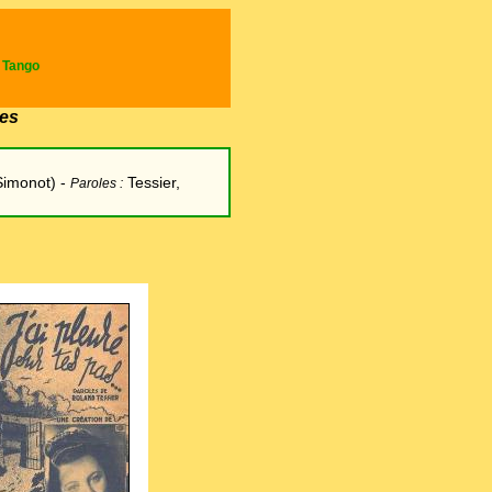
e Tango
es
Simonot)
-
Tessier,
Paroles :