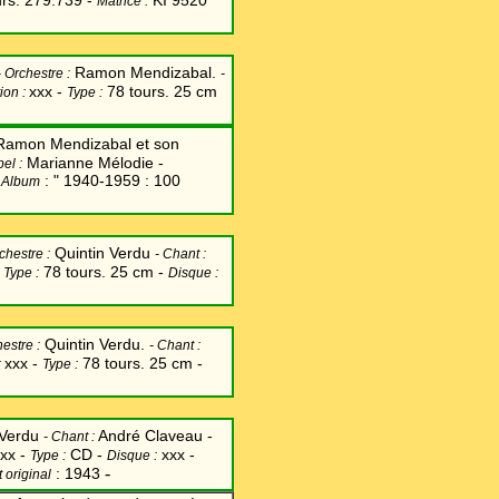
rs. 279.739 -
KI 9520
Matrice :
Ramon Mendizabal.
-
Orchestre :
-
xxx -
78 tours. 25 cm
ion :
Type :
Ramon Mendizabal et son
Marianne Mélodie -
bel
:
-
: " 1940-1959 : 100
Album
Quintin Verdu
chestre :
-
Chant
:
-
78 tours. 25 cm -
Type :
Disque :
Quintin Verdu.
estre :
-
Chant
:
xxx -
78 tours. 25 cm -
:
Type :
 Verdu
André Claveau -
-
Chant
:
xx -
CD -
xxx -
Type :
Disque :
-
: 1943
 original