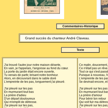
Commentaires-Historique
Grand succès du chanteur André Claveau.
Texte
J'ai trouvé l'autre jour notre maison déserte,
Ce matin, doucement, j'
En vain, je t'appelais, l'angoisse au fond du cœur.
Ce n'était pas un rêve
La porte du jardin était encore ouverte,
Tout ce qui s'est passé
Tu venais de partir, brisant notre bonheur.
Puisque à nouveau, l'es
Alors, en découvrant dans le sable doré
L'empreinte de tes pas
L'empreinte de tes pas, longuement j'ai pleuré.
Se devinait encore, et 
J'ai pleuré sur tes pas
J'ai pleuré sur tes pas
En murmurant tout bas
En murmurant tout ba
La prière d'adieu
La prière d'amour
D'un départ douloureux
Pour bénir ton retour
Qui m'emplit de détresse.
Qui voit fuir ma détres
J'ai pleuré sur tes pas,
J'ai pleuré sur tes pas