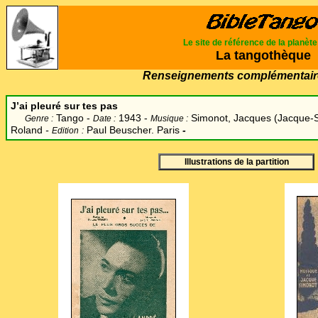
Le site de référence de la planèt
La tangothèque
Renseignements complémentair
J’ai pleuré sur tes pas
Tango -
1943 -
Simonot, Jacques (Jacque-
Genre :
Date :
Musique :
R
oland
-
Paul Beuscher. Paris
-
Edition
:
Illustrations de la partition