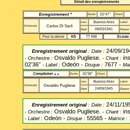
Détail des enregistrements
Enregistrement
*
02’47’’
Durée
Chant
Buenos Aires
Lieu
Label
Carlos Di
Sarli
Orchestre
06/03/1941
Date
Disque
Pour la danse
X/5
TT 498
Ecoute 
24/09/1
Enregistrement original
:
Date
:
Osvaldo Pugliese.
ins
-
Orchestre :
-
Chant
:
02'36"
Odeón -
7677 -
-
Label
:
Disque :
Mat
Compilation
02'36"
Durée
Chant
▲▲
Buenos Aires
Lieu
Label
Osvaldo Pugliese
Orchestre
24/09/1945
Date
Disque
24/11/19
Enregistrement original
:
Date
:
Osvaldo Pugliese.
ins
-
Orchestre :
-
Chant
:
Odeón -
55565 -
-
Label
:
Disque :
Matrice :