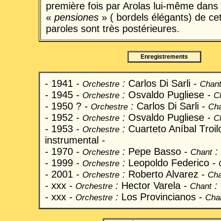
première fois par Arolas lui-même dans 
«
pensiones
» ( bordels élégants) de cet
paroles sont très postérieures.
Enregistrements
- 1941
-
:
Carlos Di Sarli
-
Orchestre
Chan
-
1945
-
:
Osvaldo Pugliese
-
Orchestre
C
-
1950 ?
-
:
Carlos Di Sarli
-
Orchestre
Ch
-
1952
-
:
Osvaldo Pugliese
-
Orchestre
C
-
1953
-
:
Cuarteto Aníbal T
roi
Orchestre
instrumental
-
-
1970
-
:
Pepe Basso
-
:
Orchestre
Chant
-
1999
-
:
Leopoldo Federico
-
Orchestre
-
2001
-
:
Roberto Alvarez
-
Orchestre
Cha
-
xxx
-
:
Hector Varela
-
:
Orchestre
Chant
-
xxx
-
:
Los Provincianos
-
Orchestre
Cha