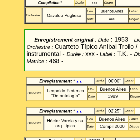
Compilation *
xxx
Durée
Chant
Buenos Aires
Lieu
Label
Osvaldo
Pugliese
Orchestre
xxx
Date
Disque
: 1953 -
Enregistrement original
: Date
Li
Cuarteto
Típico
Aníbal
T
roilo
/
Orchestre :
instrumental -
xxx
T.K.
-
Durée
:
- Label
:
Di
468
-
Matrice :
Enregistrement
*
00'00''
Durée
Chant
▲▲
Buenos Aires
Lieu
Label
Leopoldo Federico
Orchestre
"De antología"
1999
Date
Disque
Enregistrement
*
02'25''
Durée
Chant
▲▲
Buenos Aires
Lieu
Label
Héctor Varela y su
Orchestre
orq. típica
Compil 2000
Date
Disque