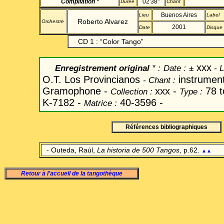
Compilation *
02'38"
Durée
Chant
Buenos Aires
Lieu
Label
Roberto Alvarez
Orchestre
2001
Date
Disque
CD 1 :
“
Color
Tango”
xxx
Enregistrement original
* :
Date
:
±
-
L
O.T. Los Provincianos
instrument
-
Chant
:
Gramophone -
xxx -
78 t
Collection :
Type :
K-7182 -
40-3596 -
Matrice :
Références bibliographiques
-
Outeda, Raúl,
La historia de 500 Tangos
, p.62.
▲▲
Retour à l’accueil de la tangothèque