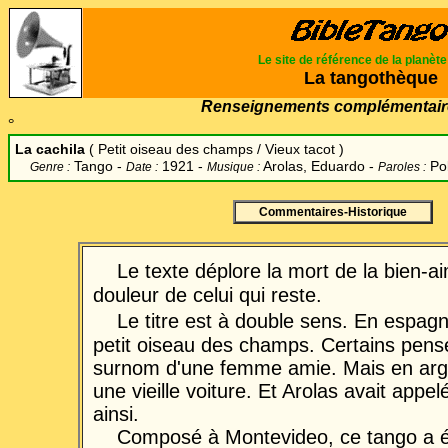
Le site de référence de la planèt
La tangothèque
Renseignements complémentair
°
La
cachila
( Petit oiseau des champs / Vieux tacot )
Tango -
1921 -
Arolas, Eduardo
-
Po
Genre :
Date :
Musique :
Paroles :
Commentaires-Historique
Le texte déplore la mort de la bien-ai
douleur de celui qui reste.
Le titre est à double sens. En espagno
petit oiseau des champs. Certains pense
surnom d'une femme amie. Mais en argo
une vieille voiture. Et Arolas avait appelé
ainsi.
Composé à Montevideo, ce tango a é