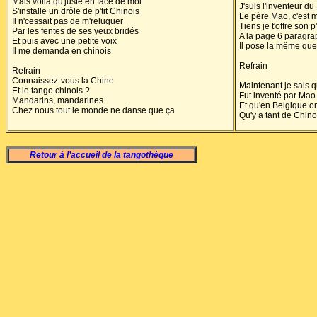
Mais voilà qu'juste en face de moi
J'suis l'inventeur du
S'installe un drôle de p'tit Chinois
Le père Mao, c'est 
Il n'cessait pas de m'reluquer
Tiens je t'offre son p
Par les fentes de ses yeux bridés
A la page 6 paragra
Et puis avec une petite voix
Il pose la même que
Il me demanda en chinois
Refrain
Refrain
Connaissez-vous la Chine
Maintenant je sais q
Et le tango chinois ?
Fut inventé par Mao
Mandarins, mandarines
Et qu'en Belgique on
Chez nous tout le monde ne danse que ça
Qu'y a tant de Chin
Retour à l’accueil de la tangothèque