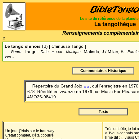
Le site de référence de la planèt
La tangothèque
Renseignements complémentair
#
Le tango chinois
(B) [ Chinuuse Tango ]
Tango -
±
xxx -
Malinda, J / Milan, B -
Genre :
Date :
Musique :
Parole
xxx -
Commentaires-Historique
Répertoire du Grand Jojo
, qui l'enregistre en 197
▲▲
678.
Réédité en zwanze
en 1976 par Music For Pleasure
4MO26-98419.
Texte
Très embêté, je lui 
Un jour, j'étais sur le tramway
« J'vous connais pas
C'était complet, c'était bourré
Il me dit : « J'suis 