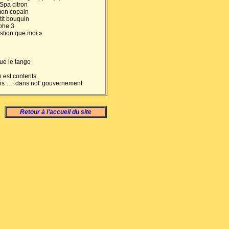
 Spa citron
mon copain
'tit bouquin
phe 3
stion que moi »
ue le tango
 est contents
ois …. dans not' gouvernement
Retour à l’accueil du site