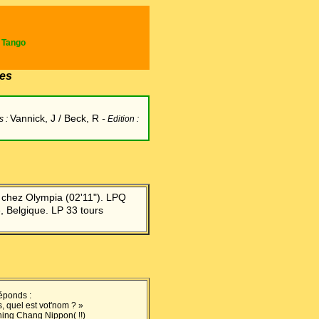
e Tango
es
Vannick, J / Beck, R
-
s :
Edition :
0 chez Olympia (02'11"). LPQ
, Belgique. LP 33 tours
réponds :
, quel est vot'nom ? »
Ching Chang Nippon( !!)