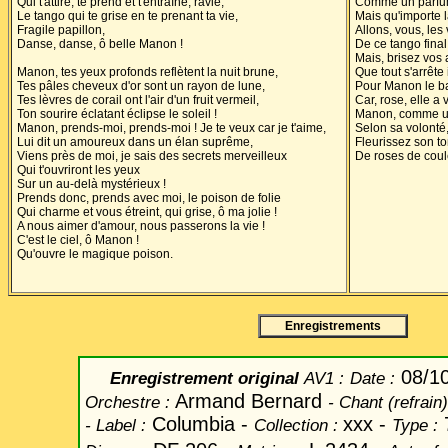
Qui t'attire, te prend et t'entraîne, ravie,
Comme un parfum 
Le tango qui te grise en te prenant ta vie,
Mais qu'importe l
Fragile papillon,
Allons, vous, les
Danse, danse, ô belle Manon !
De ce tango fina
Mais, brisez vos 
Manon, tes yeux profonds reflètent la nuit brune,
Que tout s'arrête 
Tes pâles cheveux d'or sont un rayon de lune,
Pour Manon le bal 
Tes lèvres de corail ont l'air d'un fruit vermeil,
Car, rose, elle a 
Ton sourire éclatant éclipse le soleil !
Manon, comme une
Manon, prends-moi, prends-moi ! Je te veux car je t'aime,
Selon sa volonté
Lui dit un amoureux dans un élan suprême,
Fleurissez son 
Viens près de moi, je sais des secrets merveilleux
De roses de coul
Qui t'ouvriront les yeux
Sur un au-delà mystérieux !
Prends donc, prends avec moi, le poison de folie
Qui charme et vous étreint, qui grise, ô ma jolie !
A nous aimer d'amour, nous passerons la vie !
C'est le ciel, ô Manon !
Qu'ouvre le magique poison.
Enregistrements
08/1
Enregistrement original
AV1 :
Date
:
Armand Bernard
Orchestre :
-
Chant
(refrain)
Columbia -
xxx -
7
-
Label
:
Collection :
Type :