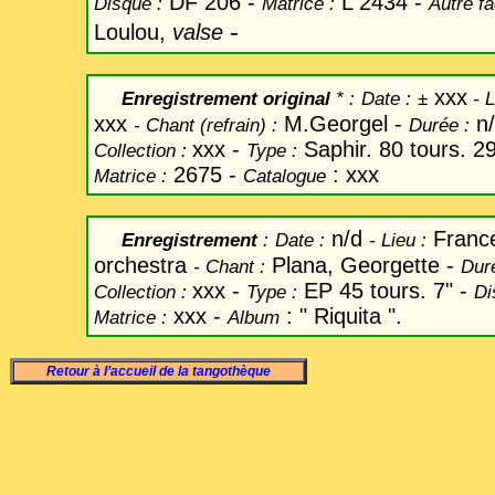
DF 206 -
L 2434
-
Disque :
Matrice :
Autre f
-
Loulou,
valse
xxx
Enregistrement original
* :
Date
:
±
-
L
xxx
M.Georgel -
n
-
Chant
(refrain) :
Durée :
xxx -
Saphir. 80 tours. 2
Collection :
Type :
2675 -
: xxx
Matrice :
Catalogue
n/d
Franc
Enregistrement
:
Date
:
-
Lieu :
orchestra
Plana, Georgette -
-
Chant
:
Dur
xxx -
EP 45 tours. 7" -
Collection :
Type :
Di
xxx -
: " Riquita ".
Matrice :
Album
Retour à l’accueil de la tangothèque