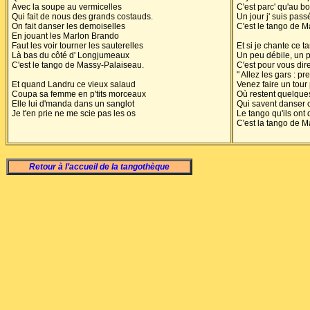
Avec la soupe au vermicelles
C'est parc' qu'au b
Qui fait de nous des grands costauds.
Un jour j' suis pas
On fait danser les demoiselles
C'est le tango de 
En jouant les Marlon Brando
Faut les voir tourner les sauterelles
Et si je chante ce t
Là bas du côté d' Longjumeaux
Un peu débile, un p
C'est le tango de Massy-Palaiseau.
C'est pour vous di
" Allez les gars : pr
Et quand Landru ce vieux salaud
Venez faire un tour
Coupa sa femme en p'tits morceaux
Où restent quelques
Elle lui d'manda dans un sanglot
Qui savent danser 
Je t'en prie ne me scie pas les os
Le tango qu'ils ont 
C'est la tango de 
Retour à l’accueil de la tangothèque