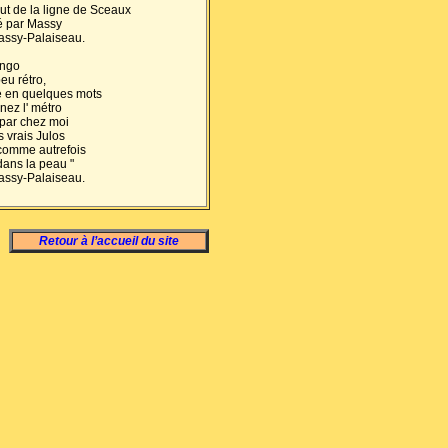
out de la ligne de Sceaux
sé par Massy
Massy-Palaiseau.
ango
eu rétro,
re en quelques mots
enez l' métro
 par chez moi
 vrais Julos
comme autrefois
dans la peau "
Massy-Palaiseau.
Retour à l’accueil du site