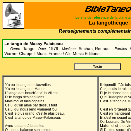
Le site de référence de la planèt
La tangothèque
Renseignements complémentair
Le tango de Massy Palaiseau
Tango -
1979 -
Sechan, Renaud. -
Genre :
Date :
Musique :
Paroles :
Warner Chappell Music France / Allo Music Editions -
Texte
Y'a eu le tango des fauvettes
Il répondit : " Je fa
Y'a eu le tango de Manon
Car je suis le roi d
L' tango des bouch' et d' la Villette
Et je le danse bea
Et le tango des papillons.
Que Rudolphe et Va
Mais moi et mes copains
C'est le ta
ngo de M
Celui qu'on aime par dessus tout
Celui qui nous rend vraiment fou
C'est en forgeant qu
C'est le plus grand, c'est le plus beau.
C'est en mangeant l
C'est la tango de Massy-Palaiseau.
Et c'est en jouant 
Qu' Léonard De Vin
Avec le piano à bretelles
Mais moi si je devint
Qui nous balance son tremolo
Si j'ai des soucis d'