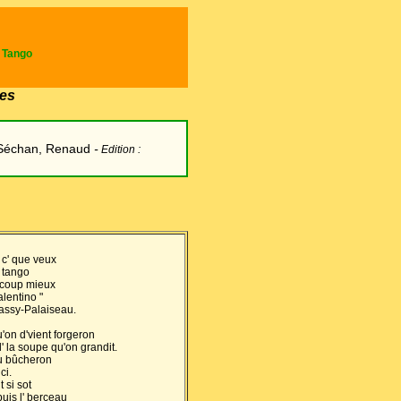
e Tango
es
Séchan, Renaud
-
Edition :
is c' que veux
u tango
ucoup mieux
lentino "
assy-Palaiseau.
'on d'vient forgeron
' la soupe qu'on grandit.
au bûcheron
ci.
 si sot
puis l' berceau