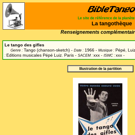
Le site de référence de la planèt
La tangothèque
Renseignements complémentair
Le tango des gifles
Tango (chanson-sketch) -
1966 -
Pépé, Luiz
Genre :
Date :
Musique :
Editions musicales Pépé Luiz. Paris -
xxx -
xxx -
:
SACEM :
ISWC :
Illustration de la partition