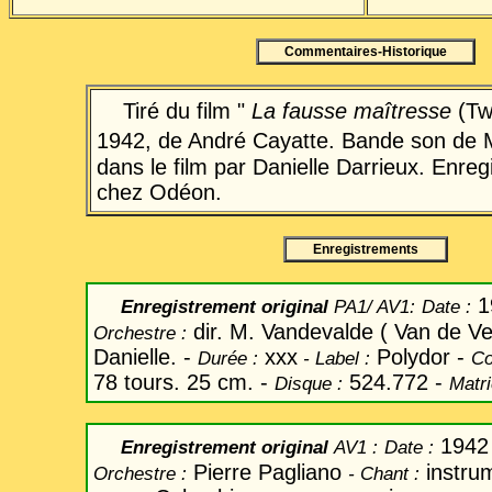
Commentaires-Historique
Tiré du film "
La fausse maîtresse
(Tw
1942, de André Cayatte.
Bande son de M
dans le film par Danielle Darrieux. Enreg
chez Odéon.
Enregistrements
1
Enregistrement original
PA1/ AV1:
Date
:
dir. M. Vandevalde ( Van de Ve
Orchestre :
Danielle. -
xxx
Polydor -
Durée :
-
Label
:
Co
78 tours. 25 cm. -
524.772 -
Disque :
Matri
1942
Enregistrement original
AV1 :
Date
:
Pierre Pagliano
instru
Orchestre :
-
Chant
: