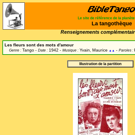
Le site de référence de la planèt
La tangothèque
Renseignements complémentair
Les fleurs sont des mots d'amour
Tango -
1942 -
Yvain, Maurice
-
Genre :
Date :
Musique :
Paroles :
▲▲
Illustration de la partition