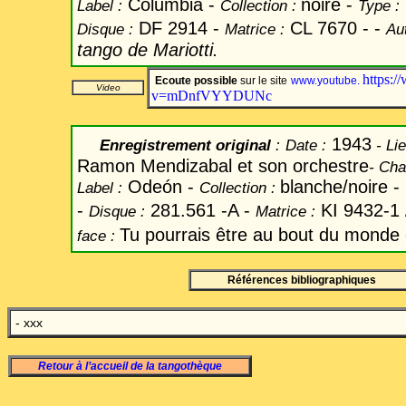
Columbia -
noire -
Label
:
Collection :
Type :
DF 2914 -
CL 7670 -
-
Disque :
Matrice :
Au
tango de Mariotti.
https:
Ecoute possible
sur le site
www.youtube
.
Video
v=mDnfVYYDUNc
1943
Enregistrement original
:
Date
:
-
Lie
Ramon Mendizabal et son orchestre
-
Cha
Odeón -
blanche/noire -
Label
:
Collection :
-
281.561 -A -
KI 9432-1
Disque :
Matrice :
Tu pourrais être au bout du monde
face :
Références bibliographiques
- xxx
Retour à l’accueil de la tangothèque