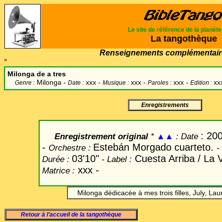
Le site de référence de la planèt
La tangothèque
Renseignements complémentair
°
Milonga de a tres
Milonga -
xxx -
xxx -
xxx
-
xx
Genre :
Date :
Musique :
Paroles :
Edition :
Enregistrements
: 20
Enregistrement original
*
▲▲
: Date
-
Estebán
Morgado cuarteto.
Orchestre :
-
03'10"
Cuesta Arriba / La V
Durée
:
- Label
:
xxx
-
Matrice :
Milonga dédicacée à mes trois filles, July, Laur
Retour à l’accueil de la tangothèque