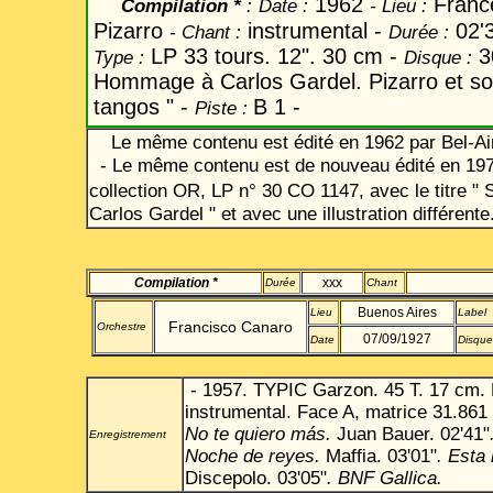
1962
Fran
Compilation *
:
Date
:
-
Lieu :
Pizarro
instrumental -
02'
-
Chant
:
Durée :
LP 33 tours. 12". 30 cm -
3
Type :
Disque :
Hommage à Carlos Gardel. Pizarro et so
tangos " -
B 1 -
Piste :
Le même contenu est édité en 1962 par Bel-Air
- Le même contenu est de nouveau édité en 197
collection OR, LP n° 30 CO 1147,
avec le titre 
Carlos Gardel " et avec une illustration différente
Compilation *
xxx
Durée
Chant
Buenos Aires
Lieu
Label
Francisco Canaro
Orchestre
07/09/1927
Date
Disque
- 1957. TYPIC Garzon. 45 T. 17 cm. EP
instrumental. Face A, matrice 31.861
No te quiero más.
Juan Bauer. 02'41"
Enregistrement
Noche de reyes.
Maffia. 03'01"
. Esta
Discepolo. 03'05"
. BNF Gallica.