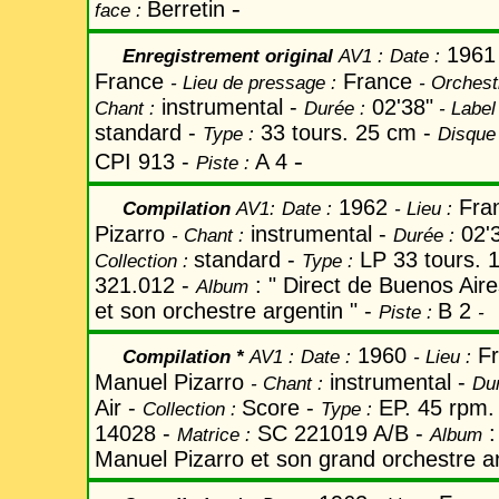
-
Berretin
face :
196
Enregistrement original
AV1
:
Date
:
France
France
-
Lieu de pressage :
-
Orchest
instrumental -
02'38"
Chant
:
Durée :
-
Label
standard -
33 tours. 25 cm -
Type :
Disque 
-
CPI 913 -
A 4
Piste :
1962
Fra
Compilation
AV1:
Date
:
-
Lieu :
Pizarro
instrumental -
02'
-
Chant
:
Durée :
standard -
LP 33 tours. 1
Collection :
Type :
321.012 -
: " Direct de Buenos Air
Album
et son orchestre argentin "
-
B 2
Piste :
-
1960
Fr
Compilation *
AV1 :
Date
:
-
Lieu :
Manuel Pizarro
instrumental -
-
Chant
:
Dur
Air -
Score -
EP. 45 rpm. 7
Collection :
Type :
14028 -
SC 221019 A/B -
:
Matrice :
Album
Manuel Pizarro et son grand orchestre a