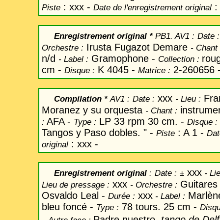
: xxx -
:
Piste
Date de l'enregistrement original
Enregistrement original *
PB1. AV1 :
Date
:
Irusta Fugazot Demare
Orchestre :
-
Chant
n/d
Gramophone -
rou
-
Label
:
Collection :
cm -
K 4045 -
2-260656 
Disque :
Matrice :
xxx
Fra
Compilation *
AV1 :
Date
:
-
Lieu :
Moranez y su orquesta
instrumen
-
Chant
:
AFA -
LP 33 rpm 30 cm. -
:
Type :
Disque :
Tangos y Paso dobles. " -
: A 1 -
Piste
Dat
: xxx -
original
xxx
Enregistrement original
:
Date
:
±
- Li
xxx
Guitare
Lieu de pressage :
-
Orchestre :
Osvaldo Leal -
xxx
Marlèn
Durée :
-
Label
:
bleu foncé -
78 tours. 25 cm -
Type :
Disqu
-
Padre nuestro,
tango de Delf