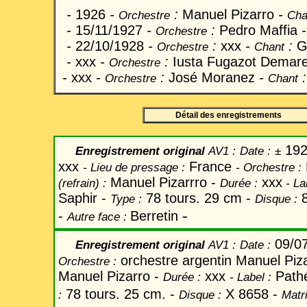
-
1926
-
:
Manuel Pizarro
-
Orchestre
Cha
-
15/11/1927
-
:
Pedro Maffia
Orchestre
-
22/10/1928
-
:
xxx
-
:
G
Orchestre
Chant
-
xxx
-
:
Iusta Fugazot Demar
Orchestre
-
xxx
-
:
José Moranez
-
Orchestre
Chant
Détail des enregistrements
192
Enregistrement original
AV1
:
Date
:
±
xxx
France
-
Lieu de pressage :
-
Orchestre :
Manuel Pizarrro -
xxx
(refrain) :
Durée :
-
La
Saphir -
78 tours. 29 cm -
8
Type :
Disque :
-
-
Berretin
Autre face :
09/0
Enregistrement original
AV1 :
Date
:
orchestre argentin Manuel Piz
Orchestre :
Manuel Pizarro -
xxx
Path
Durée :
-
Label
:
78 tours. 25 cm. -
X 8658 -
:
Disque :
Matri