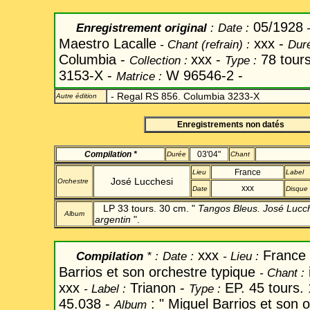
05/1928
Enregistrement original
:
Date
:
Maestro Lacalle
xxx -
-
Chant
(refrain) :
Duré
Columbia -
xxx -
78 tour
Collection :
Type :
3153-X -
W 96546-2 -
Matrice :
- Regal RS 856. Columbia 3233-X
Autre édition
Enregistrements non datés
Compilation *
03'04"
Durée
Chant
France
Lieu
Label
José Lucchesi
Orchestre
xxx
Date
Disque
LP 33 tours. 30 cm. "
Tangos Bleus. José Lucch
Album
argentin
".
xxx
France
Compilation
* :
Date
:
-
Lieu :
Barrios et son orchestre typique
-
Chant
:
xxx
Trianon -
EP. 45 tours.
-
Label
:
Type :
45.038 -
: " Miguel Barrios et son o
Album