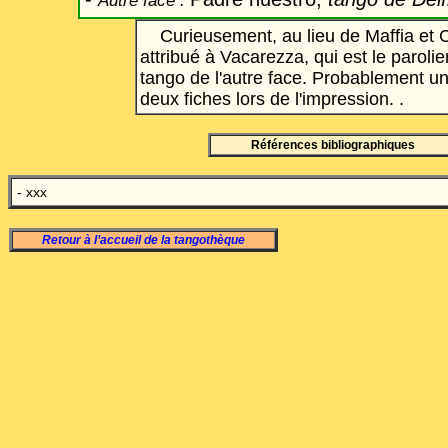
Autre face :
Curieusement, au lieu de Maffia et 
attribué à Vacarezza, qui est le paroli
tango de l'autre face. Probablement un
deux fiches lors de l'impression. .
Références bibliographiques
- xxx
Retour à l’accueil de la tangothèque