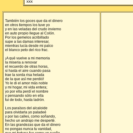
xxx
También los goces que da el dinero
en otros tiempos los tuve yo
y en las veladas del crudo invierno
en auto propio llegue al Colón.
Por los gemelos acribillado
supe a las damas interesar,
mientras lucía desde mi palco
el blanco peto del rico frac.
¡A qué vuelve a mi memoria
la miseria a renovar
el recuerdo de otras horas,
si hasta el aire cuando pasa
trae la sorda risa helada
de la que así me perdió!
Yo le di el amor más noble
y mi hogar, mi vida entera;
yo por ella perdí el nombre
y pensando sólo en ella
fui de todo, hasta ladrón.
Los paraísos del alcaloide
para olvidarla yo paladeé
y por las calles, como soñando,
hecho un andrajo me desperté.
En las grandezas que da el dinero
no pongas nunca tu vanidad,