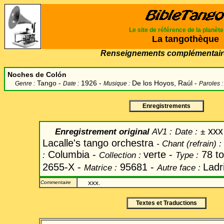
Le site de référence de la planèt
La tangothèque
Renseignements complémentair
Noches de Colón
Tango -
1926 -
De los Hoyos, Raúl
-
Genre :
Date :
Musique :
Paroles :
Enregistrements
xxx
Enregistrement original
AV1 :
Date
:
±
Lacalle's tango orchestra
-
Chant
(refrain) :
Columbia -
verte -
78 to
:
Collection :
Type :
2655-X -
95681
-
Ladri
Matrice :
Autre face :
xxx.
Commentaire
Textes et Traductions