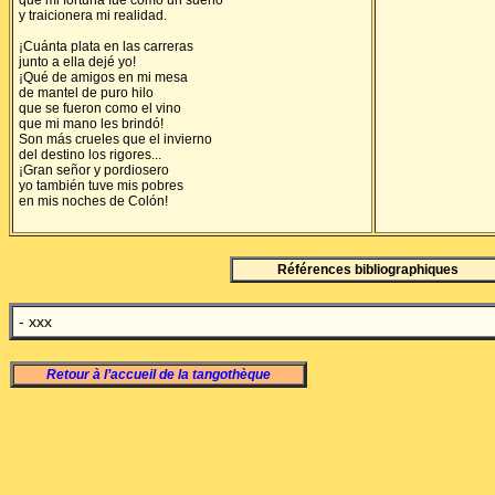
que mi fortuna fue como un sueño
y traicionera mi realidad.
¡Cuánta plata en las carreras
junto a ella dejé yo!
¡Qué de amigos en mi mesa
de mantel de puro hilo
que se fueron como el vino
que mi mano les brindó!
Son más crueles que el invierno
del destino los rigores...
¡Gran señor y pordiosero
yo también tuve mis pobres
en mis noches de Colón!
Références bibliographiques
- xxx
Retour à l’accueil de la tangothèque